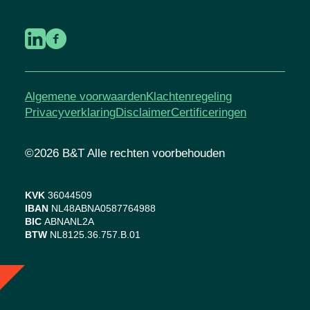
Algemene voorwaarden
Klachtenregeling
Privacyverklaring
Disclaimer
Certificeringen
©2026 B&T Alle rechten voorbehouden
KVK
36044509
IBAN
NL48ABNA0587764988
BIC
ABNANL2A
BTW
NL8125.36.757.B.01