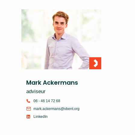
Mark Ackermans
adviseur
06 - 46 14 72 68
mark.ackermans@vbent.org
LinkedIn