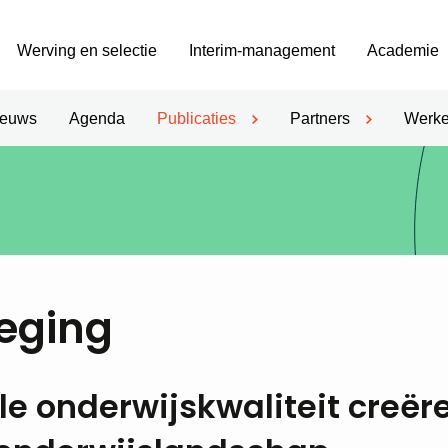
Werving en selectie
Interim-management
Academie
ieuws
Agenda
Publicaties
Partners
Werke
weging
e onderwijskwaliteit creër