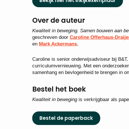
Bekijk hier het inkijkexemplaar
Over de auteur
Kwaliteit in beweging. Samen bouwen aan bet
geschreven door
Caro
line Offe
rhaus-Draije
en
Mark
Ackermans
.
Caroline is senior onderwijsadviseur bij B&T.
curriculumvernieuwing. Met een onderzoekend
samenhang en bevlogenheid te brengen in on
Bestel het boek
Kwaliteit in beweging
is verkrijgbaar als pap
Bestel de paperback