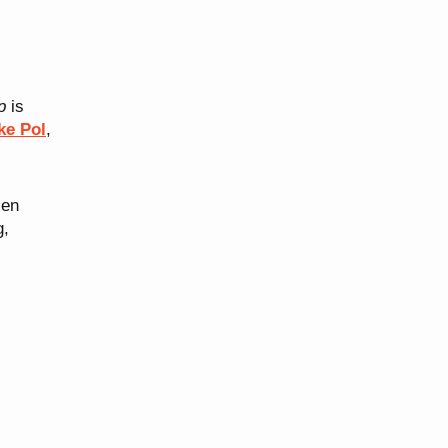
p
is
ke Pol
,
 en
g,