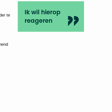
Ik wil hierop
der te
reageren
nend