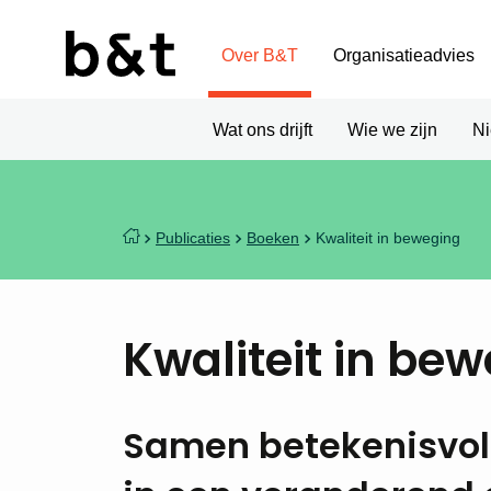
Over B&T
Organisatieadvies
Wat ons drijft
Wie we zijn
N
Publicaties
Boeken
Kwaliteit in beweging
Kwaliteit in be
Samen betekenisvoll