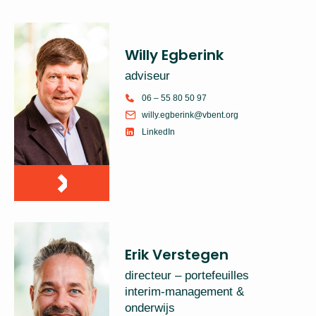
Willy Egberink
adviseur
06 – 55 80 50 97
willy.egberink@vbent.org
LinkedIn
Erik Verstegen
directeur – portefeuilles
interim-management &
onderwijs