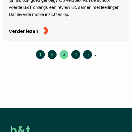
‘prima’ ook goed genoeg? Op verzoek van de school
voerde B&T onlangs een review uit, samen met leerlingen.
Dat leverde mooie inzichten op.
Verder lezen
...
1
2
3
4
5