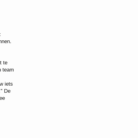
:
nnen.
t te
en team
w iets
.” De
mee