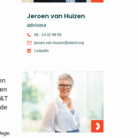
Jeroen van Huizen
adviseur
06 - 14 42 98 85
jeroen.van.huizen@vbent.org
LinkedIn
en
een
B&T
rde
lege.