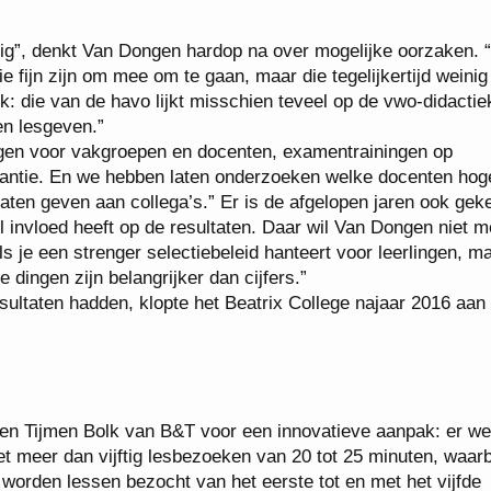
llig”, denkt Van Dongen hardop na over mogelijke oorzaken.
 fijn zijn om mee om te gaan, maar die tegelijkertijd weinig
iek: die van de havo lijkt misschien teveel op de vwo-didacti
en lesgeven.”
ngen voor vakgroepen en docenten, examentrainingen op
kantie. En we hebben laten onderzoeken welke docenten hog
aten geven aan collega’s.” Er is de afgelopen jaren ook gek
 invloed heeft op de resultaten. Daar wil Van Dongen niet 
ls je een strenger selectiebeleid hanteert voor leerlingen, m
dingen zijn belangrijker dan cijfers.”
ultaten hadden, klopte het Beatrix College najaar 2016 aan 
n Tijmen Bolk van B&T voor een innovatieve aanpak: er we
 meer dan vijftig lesbezoeken van 20 tot 25 minuten, waarb
 worden lessen bezocht van het eerste tot en met het vijfde