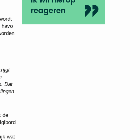
reageren
wordt
e havo
 worden
rijgt
n
n. Dat
rlingen
t de
igibord
ijk wat