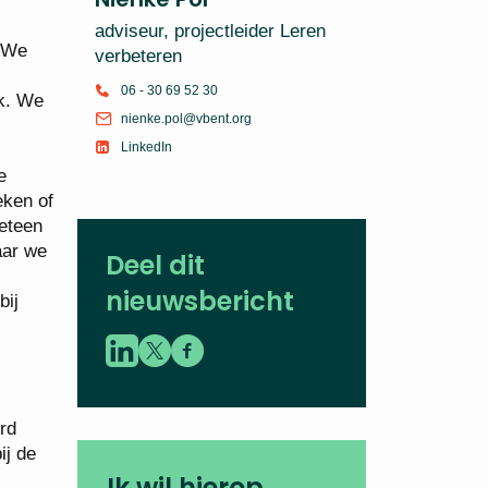
adviseur, projectleider Leren
 “We
verbeteren
06 - 30 69 52 30
ek. We
nienke.pol@vbent.org
LinkedIn
e
eken of
meteen
aar we
Deel dit
nieuwsbericht
bij
rd
ij de
Ik wil hierop