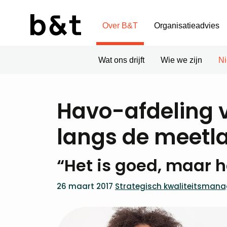
Over B&T
Organisatieadvies
Wat ons drijft
Wie we zijn
N
Havo-afdeling v
langs de meetla
“Het is goed, maar h
26 maart 2017
Strategisch kwaliteitsman