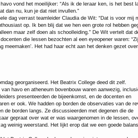
havo vond het moeilijker: “Als ik de leraar ken, is het best la
 dan nu, kun je dat niet invullen.”
ele dag verrast teamleider Claudia de Wit: “Dat is voor mij
nthousiast op. Ik ben blij dat we hen een grote rol hebben g
leen maar zelf doen als schoolleiding.” De Wit vertelt dat d
docenten die lessen bezochten al een eyeopener waren: “Zij 
dag meemaken’. Het had haar echt aan het denken gezet ove
dag georganiseerd. Het Beatrix College deed dit zelf.
n van havo en atheneum bovenbouw waren aanwezig, inclusi
eiders presenteerden de bijeenkomst, en de docenten en
aren er ook. We hadden op borden de observaties van de re
en de borden langs. Ze discussieerden met degenen die de
aar gepraat over wat er was waargenomen in de lessen, ov
zag weinig weerstand. Het lijkt erop dat we een goede balan