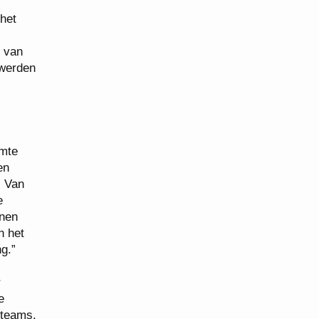
 het
n van
 werden
imte
en
. Van
e
nnen
n het
g.”
r
e
 teams.