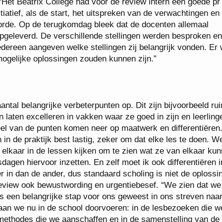
et Beatrix College had voor de review intern een goede pr
iatief, als de start, het uitspreken van de verwachtingen en
orde. Op de terugkomdag bleek dat de docenten allemaal
pgeleverd. De verschillende stellingen werden besproken e
dereen aangeven welke stellingen zij belangrijk vonden. Er
gelijke oplossingen zouden kunnen zijn.”
tal belangrijke verbeterpunten op. Dit zijn bijvoorbeeld ru
n laten excelleren in vakken waar ze goed in zijn en leerling
el van de punten komen neer op maatwerk en differentiëren
 in de praktijk best lastig, zeker om dat elke les te doen. W
elkaar in de lessen kijken om te zien wat ze van elkaar ku
agen hiervoor inzetten. En zelf moet ik ook differentiëren i
 in dan de ander, dus standaard scholing is niet de oplossin
view ook bewustwording en urgentiebesef. “We zien dat we
 een belangrijke stap voor ons geweest in ons streven naa
aan we nu in de school doorvoeren: in de lesbezoeken die w
 methodes die we aanschaffen en in de samenstelling van de