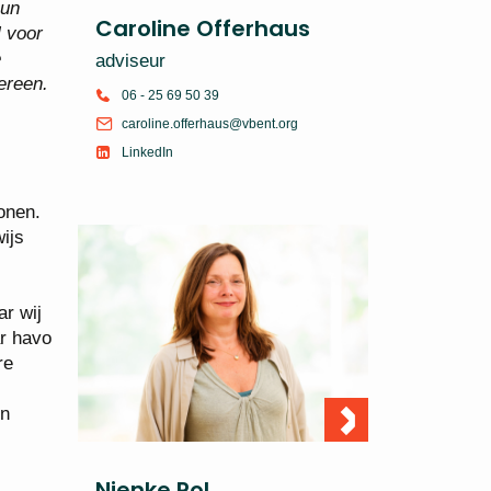
hun
Caroline Offerhaus
l voor
e
adviseur
dereen.
06 - 25 69 50 39
caroline.offerhaus@vbent.org
LinkedIn
onen.
ijs
r wij
r havo
re
en
Nienke Pol