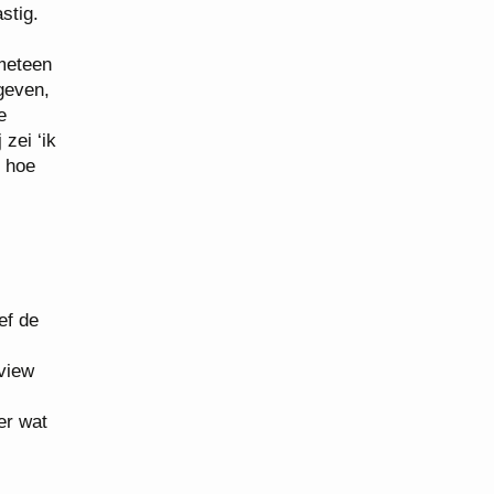
stig.
 meteen
egeven,
e
zei ‘ik
r hoe
ef de
view
er wat
s