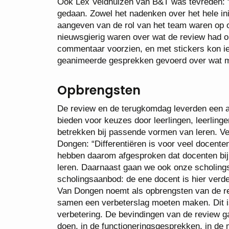
Ook Lex Veldhuizen van B&T was tevreden: “H
gedaan. Zowel het nadenken over het hele init
aangeven van de rol van het team waren op 
nieuwsgierig waren over wat de review had o
commentaar voorzien, en met stickers kon ie
geanimeerde gesprekken gevoerd over wat mo
Opbrengsten
De review en de terugkomdag leverden een aan
bieden voor keuzes door leerlingen, leerlinge
betrekken bij passende vormen van leren. Ve
Dongen: “Differentiëren is voor veel docenten
hebben daarom afgesproken dat docenten bij 
leren. Daarnaast gaan we ook onze scholingsd
scholingsaanbod: de ene docent is hier verder
Van Dongen noemt als opbrengsten van de re
samen een verbeterslag moeten maken. Dit is
verbetering. De bevindingen van de review g
doen, in de functioneringsgesprekken, in de