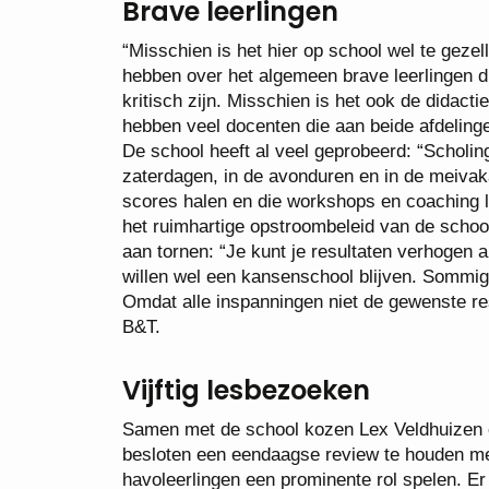
Brave leerlingen
“Misschien is het hier op school wel te geze
hebben over het algemeen brave leerlingen die
kritisch zijn. Misschien is het ook de didact
hebben veel docenten die aan beide afdeling
De school heeft al veel geprobeerd: “Scholi
zaterdagen, in de avonduren en in de meiva
scores halen en die workshops en coaching l
het ruimhartige opstroombeleid van de school
aan tornen: “Je kunt je resultaten verhogen a
willen wel een kansenschool blijven. Sommige 
Omdat alle inspanningen niet de gewenste res
B&T.
Vijftig lesbezoeken
Samen met de school kozen Lex Veldhuizen e
besloten een eendaagse review te houden met
havoleerlingen een prominente rol spelen. Er