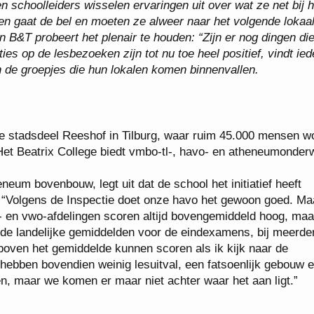
n schoolleiders wisselen ervaringen uit over wat ze net bij 
n gaat de bel en moeten ze alweer naar het volgende lokaa
 B&T probeert het plenair te houden: “Zijn er nog dingen di
ies op de lesbezoeken zijn tot nu toe heel positief, vindt ie
de groepjes die hun lokalen komen binnenvallen.
ige stadsdeel Reeshof in Tilburg, waar ruim 45.000 mensen w
Het Beatrix College biedt vmbo-tl-, havo- en atheneumonderw
eum bovenbouw, legt uit dat de school het initiatief heeft
 “Volgens de Inspectie doet onze havo het gewoon goed. Maa
 en vwo-afdelingen scoren altijd bovengemiddeld hoog, maa
 de landelijke gemiddelden voor de eindexamens, bij meerde
boven het gemiddelde kunnen scoren als ik kijk naar de
hebben bovendien weinig lesuitval, een fatsoenlijk gebouw 
 maar we komen er maar niet achter waar het aan ligt.”