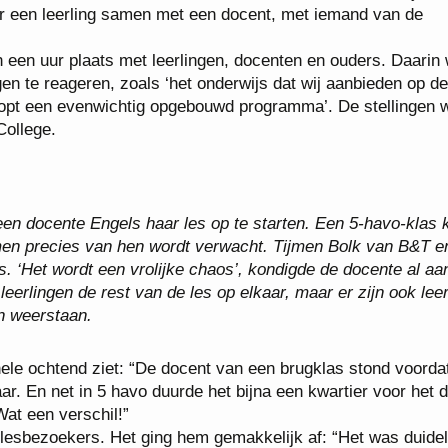
r een leerling samen met een docent, met iemand van de
 een uur plaats met leerlingen, docenten en ouders. Daarin 
gen te reageren, zoals ‘het onderwijs dat wij aanbieden op d
rloopt een evenwichtig opgebouwd programma’. De stellingen
College.
een docente Engels haar les op te starten. Een 5-havo-klas k
men precies van hen wordt verwacht. Tijmen Bolk van B&T e
s. ‘Het wordt een vrolijke chaos’, kondigde de docente al aa
 leerlingen de rest van de les op elkaar, maar er zijn ook lee
en weerstaan.
hele ochtend ziet: “De docent van een brugklas stond voorda
aar. En net in 5 havo duurde het bijna een kwartier voor het d
at een verschil!”
lesbezoekers. Het ging hem gemakkelijk af: “Het was duidel