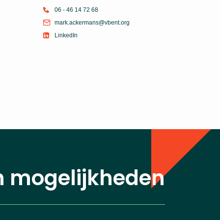
06 - 46 14 72 68
mark.ackermans@vbent.org
LinkedIn
n mogelijkheden