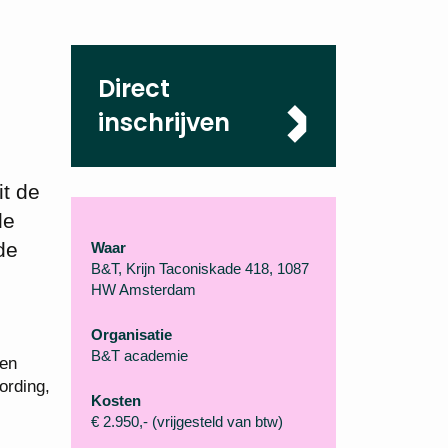
Direct
inschrijven
it de
de
de
Waar
B&T, Krijn Taconiskade 418, 1087
HW Amsterdam
Organisatie
B&T academie
 en
ording,
Kosten
€ 2.950,- (vrijgesteld van btw)