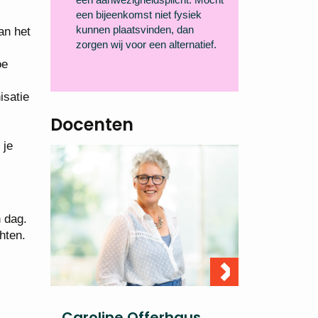
een bijeenkomst niet fysiek
kunnen plaatsvinden, dan
an het
zorgen wij voor een alternatief.
oe
isatie
Docenten
 je
 dag.
hten.
Caroline Offerhaus