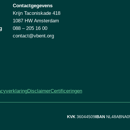
Contactgegevens
Krijn Taconiskade 418
1087 HW Amsterdam
g
088 – 205 16 00
contact@vbent.org
acyverklaring
Disclaimer
Certificeringen
KVK
36044509
IBAN
NL48ABNA0