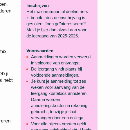
ken,
Inschrijven
nderen
Het maximumaantal deelnemers
is bereikt, dus de inschrijving is
gesloten. Toch geïnteresseerd?
Meld je
hier
dan alvast aan voor
de leergang van 2025-2026.
Voorwaarden
 mix
Aanmeldingen worden verwerkt
in volgorde van ontvangst.
De leergang vindt plaats bij
b jij
voldoende aanmeldingen.
s hebt
Je kunt je aanmelding tot zes
weken voor aanvang van de
leergang kosteloos annuleren.
Daarna worden
annuleringskosten in rekening
gebracht, tenzij je je laat
vervangen door een collega.
reren
Voor alle bijeenkomsten geldt
een aanwezigheidsplicht. Mocht