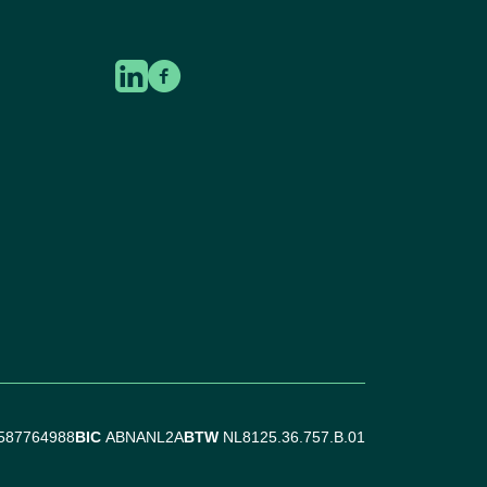
587764988
BIC
ABNANL2A
BTW
NL8125.36.757.B.01