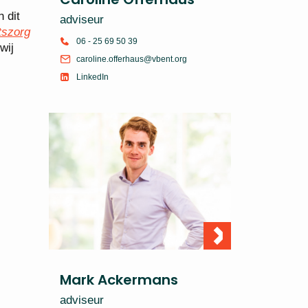
 dit
adviseur
tszorg
06 - 25 69 50 39
wij
caroline.offerhaus@vbent.org
LinkedIn
Mark Ackermans
adviseur