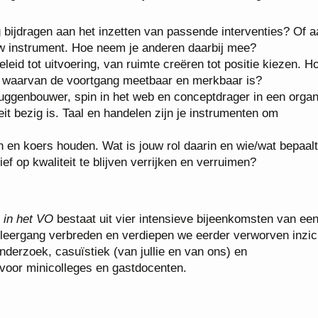
 bijdragen aan het inzetten van passende interventies? Of a
uw instrument. Hoe neem je anderen daarbij mee?
leid tot uitvoering, van ruimte creëren tot positie kiezen. H
n waarvan de voortgang meetbaar en merkbaar is?
 bruggenbouwer, spin in het web en conceptdrager in een organ
eit bezig is. Taal en handelen zijn je instrumenten om
n en koers houden. Wat is jouw rol daarin en wie/wat bepaalt
ef op kwaliteit te blijven verrijken en verruimen?
e in het VO
bestaat uit vier intensieve bijeenkomsten van een
leergang verbreden en verdiepen we eerder verworven inzic
nderzoek, casuïstiek (van jullie en van ons) en
voor minicolleges en gastdocenten.