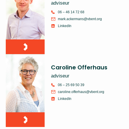
adviseur
06 – 46 14 72 68
mark.ackermans@vbent.org
LinkedIn
Caroline Offerhaus
adviseur
06 – 25 69 50 39
caroline.offerhaus@vbent.org
LinkedIn