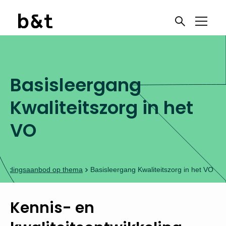
Basisleergang
Kwaliteitszorg in het
VO
leidingsaanbod op thema
Basisleergang Kwaliteitszorg in het VO
Kennis- en