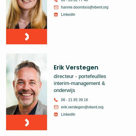
hannie.doornbos@vbent.org
LinkedIn
Erik Verstegen
directeur - portefeuilles
interim-management &
onderwijs
06 - 21 85 39 16
erik.verstegen@vbent.org
LinkedIn