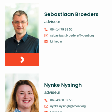
Sebastiaan Broeders
adviseur
06 - 14 79 38 55
sebastiaan.broeders@vbent.org
LinkedIn
Nynke Nysingh
adviseur
06 - 43 60 32 50
nynke.nysingh@vbent.org