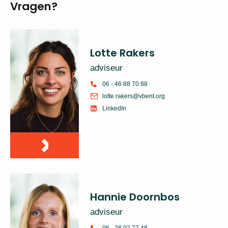
Vragen?
Lotte Rakers
adviseur
06 - 46 88 70 88
lotte.rakers@vbent.org
LinkedIn
Hannie Doornbos
adviseur
06 - 28 02 77 48