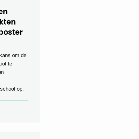
en
kten
poster
 kans om de
ool te
en
 school op.