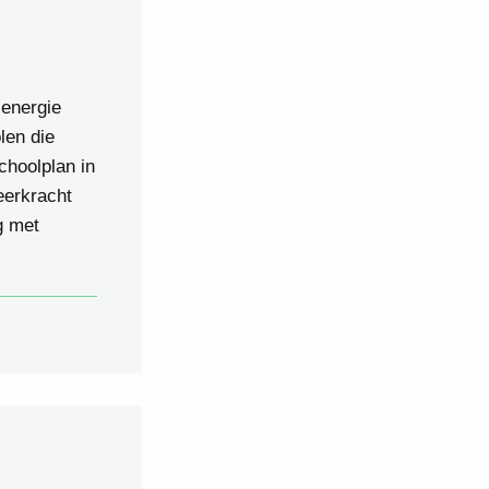
 energie
len die
choolplan in
eerkracht
g met