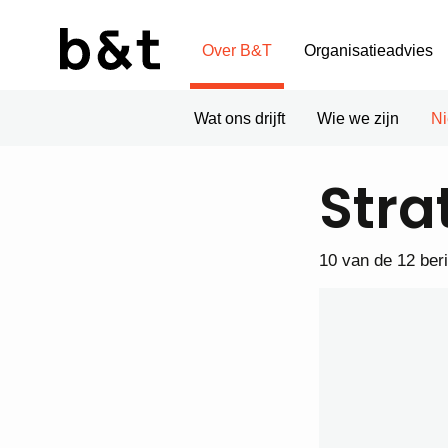
Over B&T
Organisatieadvies
Wat ons drijft
Wie we zijn
N
Stra
10 van de 12 ber