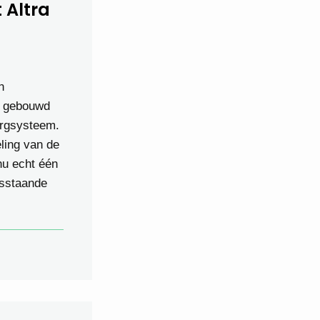
 Altra
n
n gebouwd
orgsysteem.
ling van de
nu echt één
osstaande