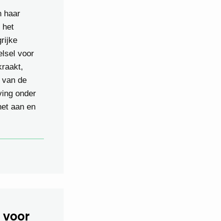
n haar
 het
rijke
elsel voor
kraakt,
 van de
ving onder
het aan en
 voor