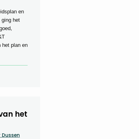
idsplan en
 ging het
goed,
&T
 het plan en
van het
r Dussen