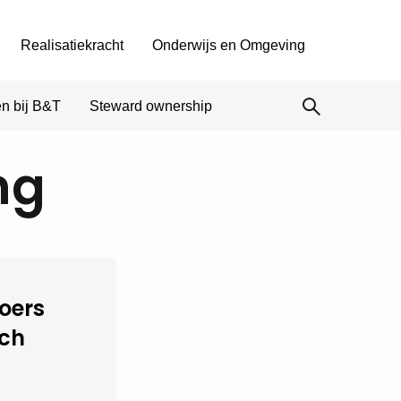
Realisatiekracht
Onderwijs en Omgeving
n bij B&T
Steward ownership
ng
oers
sch