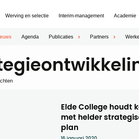
Werving en selectie
Interim-management
Academie
ieuws
Agenda
Publicaties
Partners
Werke
tegieontwikkeli
ichten
Elde College houdt k
met helder strategi
plan
16 januari 2020