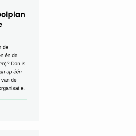
olplan
e
n de
en én de
en)? Dan is
an op één
k
van de
rganisatie.