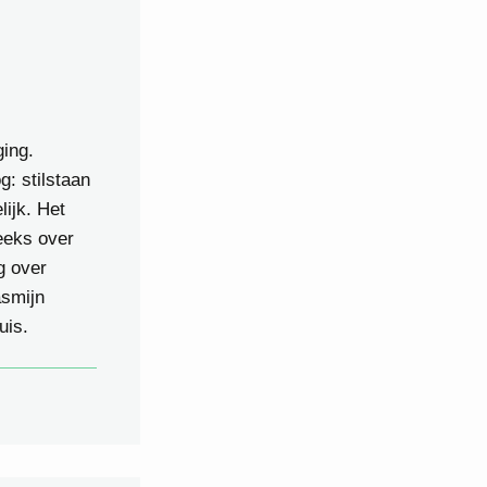
ging.
g: stilstaan
ijk. Het
eeks over
g over
asmijn
uis.