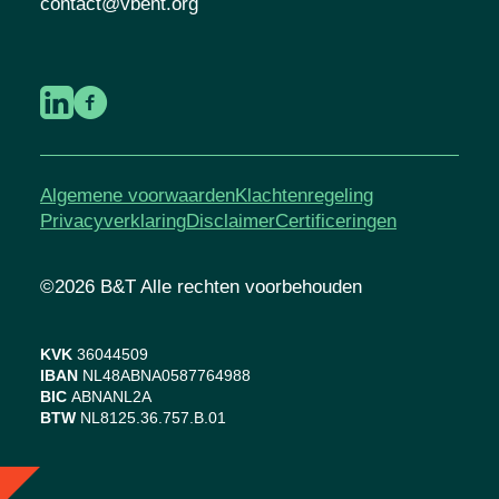
contact@vbent.org
Algemene voorwaarden
Klachtenregeling
Privacyverklaring
Disclaimer
Certificeringen
©2026 B&T Alle rechten voorbehouden
KVK
36044509
IBAN
NL48ABNA0587764988
BIC
ABNANL2A
BTW
NL8125.36.757.B.01