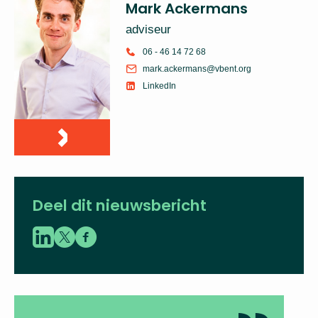
Mark Ackermans
adviseur
06 - 46 14 72 68
mark.ackermans@vbent.org
LinkedIn
Deel dit nieuwsbericht