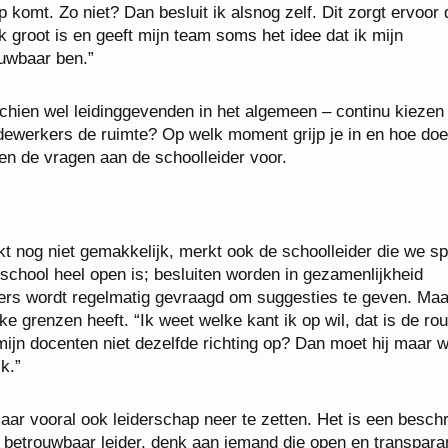
p komt. Zo niet? Dan besluit ik alsnog zelf. Dit zorgt ervoor 
 groot is en geeft mijn team soms het idee dat ik mijn
ouwbaar ben.”
schien wel leidinggevenden in het algemeen – continu kiezen
ewerkers de ruimte? Op welk moment grijp je in en hoe doe 
en de vragen aan de schoolleider voor.
t nog niet gemakkelijk, merkt ook de schoolleider die we s
n school heel open is; besluiten worden in gezamenlijkheid
ders wordt regelmatig gevraagd om suggesties te geven. Maar
jke grenzen heeft. “Ik weet welke kant ik op wil, dat is de rou
mijn docenten niet dezelfde richting op? Dan moet hij maar w
k.”
r vooral ook leiderschap neer te zetten. Het is een beschr
betrouwbaar leider, denk aan iemand die open en transparan