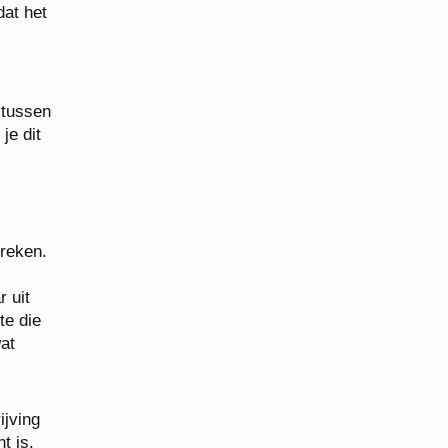
dat het
 tussen
je dit
preken.
 uit
te die
at
ijving
t is.