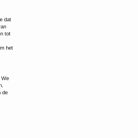
e dat
van
n tot
om het
. We
n.
n de