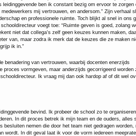
ls leidinggevende ben ik constant bezig om ervoor te zorgen 
t medewerkers mij vertrouwen, en andersom.” Zijn verhaal sl
erschap en professionele ruimte. Toch blijkt al snel in ons 
 De schooldirecteur voegt toe: “Ruimte geven is goed, zolang 
tekent niet dat collega’s zelf geen keuzes kunnen maken, da
ter van, maar zodra ik merk dat de keuzes die ze maken ni
rijp ik in.”
emde benadering van vertrouwen, waarbij docenten enerzijds
re proces vormgeven, maar anderzijds gecorrigeerd worden 
schooldirecteur. Ik vraag mij dan ook hardop af of dit wel ov
eidinggevende bevind. Ik probeer de school zo te organiseren
eren. In dit proces betrek ik mijn team en de ouders, alles 
soms besluiten nemen die door het team niet gedragen worden,
n wordt. In dit geval laat ik voor de vorm iedereen meeprate