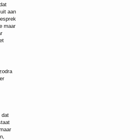
dat
uit aan
gesprek
we maar
ar
et
zodra
er
 dat
staat
 maar
n,