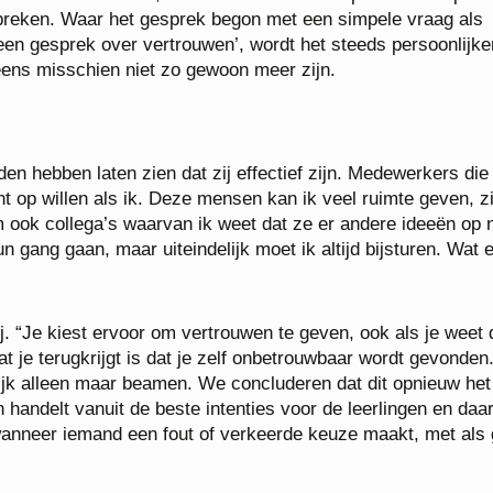
spreken. Waar het gesprek begon met een simpele vraag als
n gesprek over vertrouwen’, wordt het steeds persoonlijke
eens misschien niet zo gewoon meer zijn.
den hebben laten zien dat zij effectief zijn. Medewerkers die
nt op willen als ik. Deze mensen kan ik veel ruimte geven, zi
am ook collega’s waarvan ik weet dat ze er andere ideeën op 
n gang gaan, maar uiteindelijk moet ik altijd bijsturen. Wat 
bij. “Je kiest ervoor om vertrouwen te geven, ook als je weet 
t je terugkrijgt is dat je zelf onbetrouwbaar wordt gevonden
nlijk alleen maar beamen. We concluderen dat dit opnieuw het
 handelt vanuit de beste intenties voor de leerlingen en da
 wanneer iemand een fout of verkeerde keuze maakt, met als