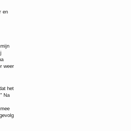
r en
 mijn
j
na
er weer
dat het
.” Na
armee
 gevolg