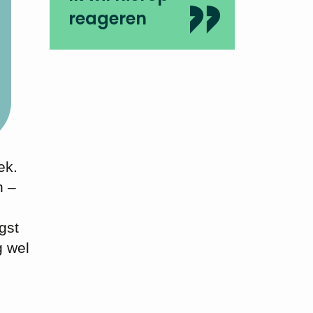
reageren
ek.
n –
gst
g wel