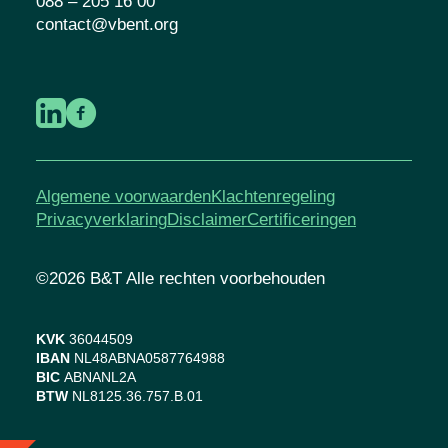
088 – 205 16 00
contact@vbent.org
Algemene voorwaarden
Klachtenregeling
Privacyverklaring
Disclaimer
Certificeringen
©2026 B&T Alle rechten voorbehouden
KVK
36044509
IBAN
NL48ABNA0587764988
BIC
ABNANL2A
BTW
NL8125.36.757.B.01