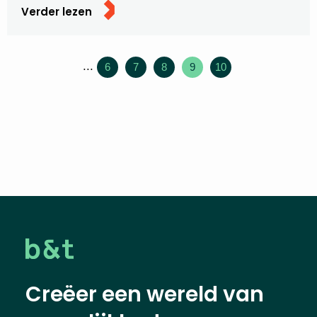
Verder lezen
...
6
7
8
9
10
Creëer een wereld van