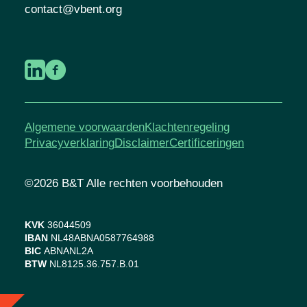
contact@vbent.org
Algemene voorwaarden
Klachtenregeling
Privacyverklaring
Disclaimer
Certificeringen
©2026 B&T Alle rechten voorbehouden
KVK
36044509
IBAN
NL48ABNA0587764988
BIC
ABNANL2A
BTW
NL8125.36.757.B.01