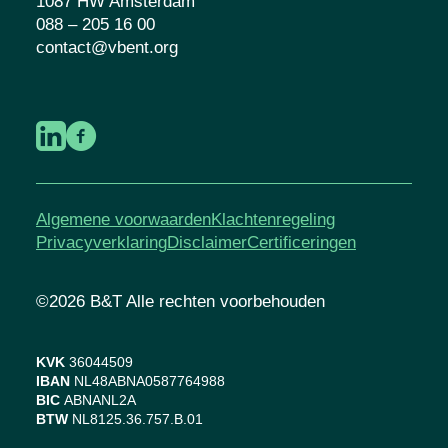
1087 HW Amsterdam
088 – 205 16 00
contact@vbent.org
Algemene voorwaarden
Klachtenregeling
Privacyverklaring
Disclaimer
Certificeringen
©2026 B&T Alle rechten voorbehouden
KVK
36044509
IBAN
NL48ABNA0587764988
BIC
ABNANL2A
BTW
NL8125.36.757.B.01