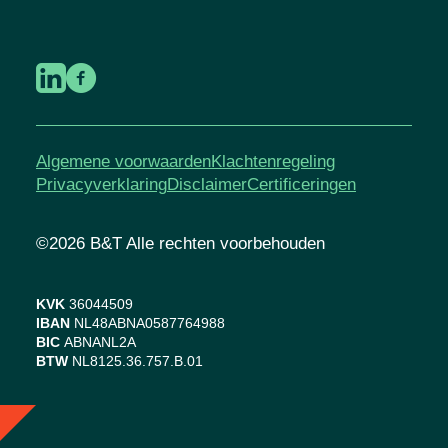
Algemene voorwaarden
Klachtenregeling
Privacyverklaring
Disclaimer
Certificeringen
©2026 B&T Alle rechten voorbehouden
KVK
36044509
IBAN
NL48ABNA0587764988
BIC
ABNANL2A
BTW
NL8125.36.757.B.01