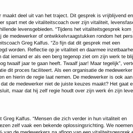
 maakt deel uit van het traject. Dit gesprek is vrijblijvend en
 spart met de vitaliteitscoach over zijn vitaliteit, levensfas
llende levensgebieden. “Tijdens het vitaliteitsgesprek kom 
ij de medewerker of ontwikkelvraagstukken rondom het pers
eitscoach Greg Kalfus. “Zo fijn dat dit gesprek met een
egd worden. Reflectie op je vitaliteit en daarmee inzetbaarhe
n dat iemand er als een berg tegenop ziet om zijn werk te bli
nog twaalf jaar te gaan heeft. Twaalf jaar! Maar tegelijk”, vert
tie dit proces faciliteert. Als een organisatie de medewerker
n en hierin de regie laat nemen. De medewerker is ook aan 
kt dat de medewerker niet de juiste keuzes maakt? Het gaat 
sluit, maar dat hij zelf regie houdt over zijn werk én zijn leve
t Greg Kalfus. “Mensen die zich verder in hun vitaliteit en
kiezen zelf vaak een bekende oplossingsrichting. We noemen 
0% van de medewerkers na afloop van een vitaliteitsgesprek 