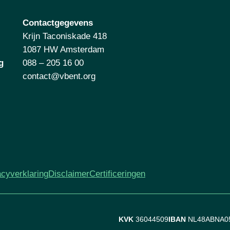
Contactgegevens
Krijn Taconiskade 418
1087 HW Amsterdam
g
088 – 205 16 00
contact@vbent.org
acyverklaring
Disclaimer
Certificeringen
KVK
36044509
IBAN
NL48ABNA0