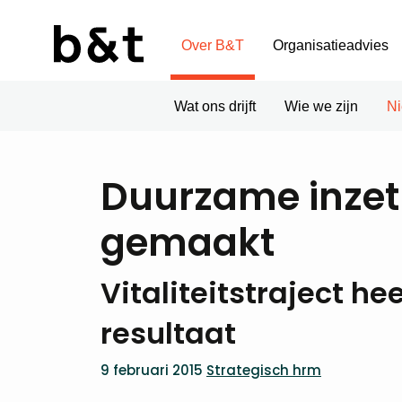
Over B&T
Organisatieadvies
Wat ons drijft
Wie we zijn
N
Duurzame inzet
gemaakt
Vitaliteitstraject h
resultaat
9 februari 2015
Strategisch hrm