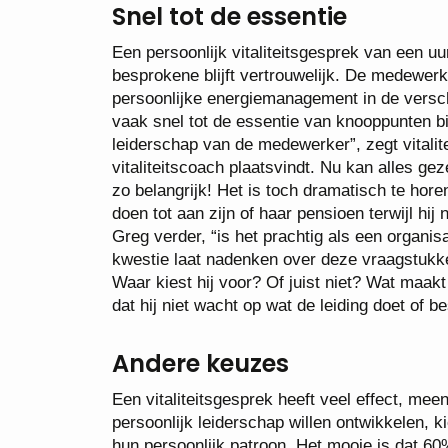
Snel tot de essentie
Een persoonlijk vitaliteitsgesprek van een uur
besprokene blijft vertrouwelijk. De medewerker
persoonlijke energiemanagement in de verschi
vaak snel tot de essentie van knooppunten b
leiderschap van de medewerker”, zegt vitalit
vitaliteitscoach plaatsvindt. Nu kan alles gez
zo belangrijk! Het is toch dramatisch te hore
doen tot aan zijn of haar pensioen terwijl hij 
Greg verder, “is het prachtig als een organisa
kwestie laat nadenken over deze vraagstukke
Waar kiest hij voor? Of juist niet? Wat maa
dat hij niet wacht op wat de leiding doet of be
Andere keuzes
Een vitaliteitsgesprek heeft veel effect, meen
persoonlijk leiderschap willen ontwikkelen, 
hun persoonlijk patroon. Het mooie is dat 6