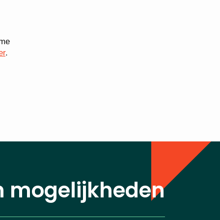
ame
er
.
n mogelijkheden