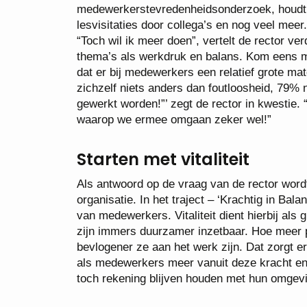
medewerkerstevredenheidsonderzoek, houdt le
lesvisitaties door collega’s en nog veel mee
“Toch wil ik meer doen”, vertelt de rector v
thema’s als werkdruk en balans. Kom eens me
dat er bij medewerkers een relatief grote m
zichzelf niets anders dan foutloosheid, 79% n
gewerkt worden!”’ zegt de rector in kwestie
waarop we ermee omgaan zeker wel!”
Starten met vitaliteit
Als antwoord op de vraag van de rector wordt
organisatie. In het traject – ‘Krachtig in Bal
van medewerkers. Vitaliteit dient hierbij al
zijn immers duurzamer inzetbaar. Hoe meer p
bevlogener ze aan het werk zijn. Dat zorgt er
als medewerkers meer vanuit deze kracht en 
toch rekening blijven houden met hun omgev