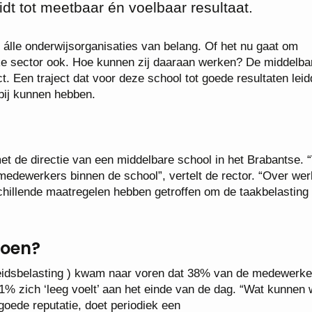
leidt tot meetbaar én voelbaar resultaat.
r álle onderwijsorganisaties van belang. Of het nu gaat om
ke sector ook. Hoe kunnen zij daaraan werken? De middelba
aject. Een traject dat voor deze school tot goede resultaten lei
bij kunnen hebben.
t de directie van een middelbare school in het Brabantse.
edewerkers binnen de school”, vertelt de rector. “Over we
rschillende maatregelen hebben getroffen om de taakbelasting
doen?
eidsbelasting ) kwam naar voren dat 38% van de medewerke
1% zich ‘leeg voelt’ aan het einde van de dag. “Wat kunnen
oede reputatie, doet periodiek een