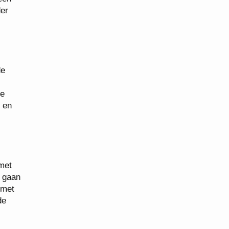
der
de
de
 en
met
e gaan
 met
de