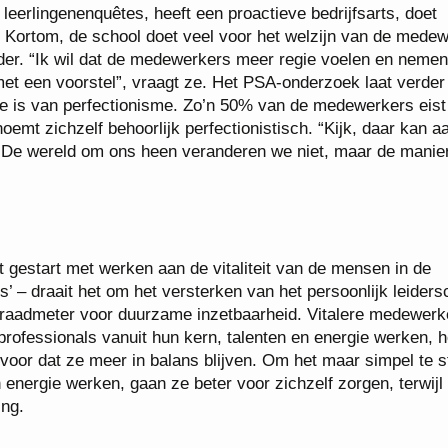
erlingenenquêtes, heeft een proactieve bedrijfsarts, doet
r. Kortom, de school doet veel voor het welzijn van de medew
erder. “Ik wil dat de medewerkers meer regie voelen en neme
t een voorstel”, vraagt ze. Het PSA-onderzoek laat verder
ate is van perfectionisme. Zo’n 50% van de medewerkers eist
oemt zichzelf behoorlijk perfectionistisch. “Kijk, daar kan a
. “De wereld om ons heen veranderen we niet, maar de manie
 gestart met werken aan de vitaliteit van de mensen in de
ans’ – draait het om het versterken van het persoonlijk leider
s graadmeter voor duurzame inzetbaarheid. Vitalere medewerk
rofessionals vanuit hun kern, talenten en energie werken, 
voor dat ze meer in balans blijven. Om het maar simpel te st
energie werken, gaan ze beter voor zichzelf zorgen, terwijl
ing.