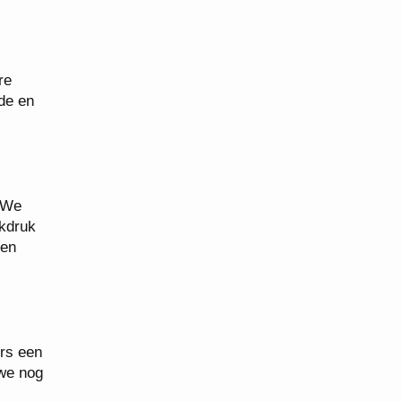
re
dde en
 “We
rkdruk
 en
rs een
 we nog