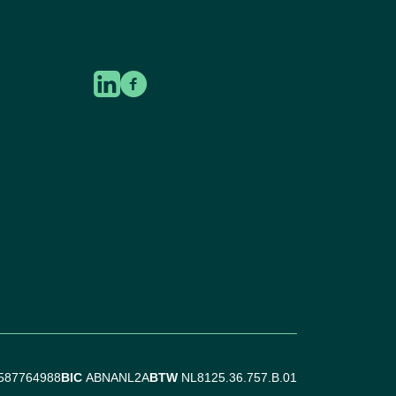
587764988
BIC
ABNANL2A
BTW
NL8125.36.757.B.01