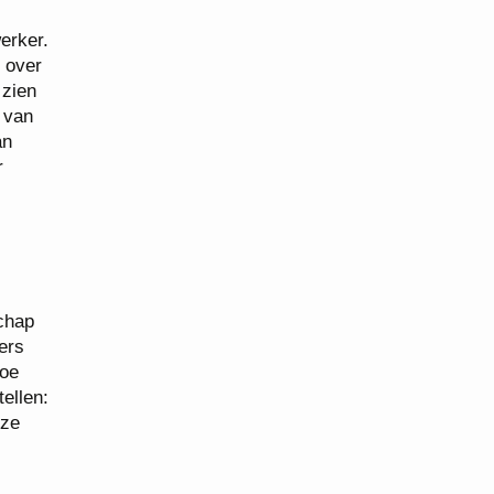
erker.
n over
 zien
 van
an
r
schap
ers
hoe
ellen:
 ze