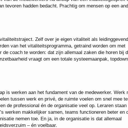
 van tevoren hadden bedacht. Prachtig om mensen op een an
italiteitstraject. Zelf over je eigen vitaliteit als leidinggeven
rden van het vitaliteitsprogramma, getraind worden om met
de coach te worden: dat zijn allemaal zaken die horen bij 
 inzetbaarheid vraagt om een totale systeemaanpak, topdown
schap is werken aan het fundament van de medewerker. Werk 
elen tussen werk en privé, de ruimte voelen om snel mee t
ren de professional én de organisatie veel op. Leraren staan
ga’s werken makkelijker samen, teams functioneren beter en 
nisatie nemen toe. En ja, in de organisatie is dat allemaal
beidsverzuim – én voelbaar.