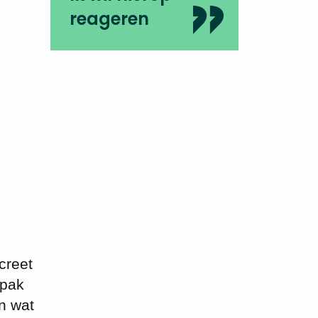
reageren
creet
npak
n wat