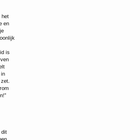
 het
e en
je
oonlijk
id is
jven
elt
 in
zet.
erom
n!”
dit
een