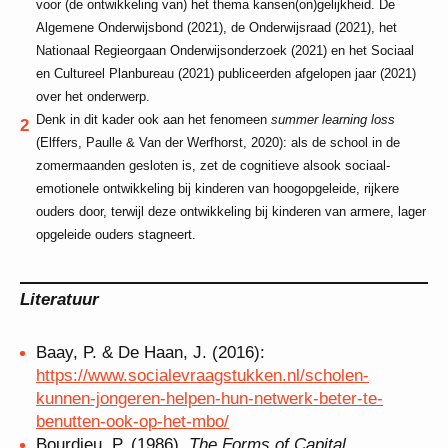
voor (de ontwikkeling van) het thema kansen(on)gelijkheid. De
Algemene Onderwijsbond (2021), de Onderwijsraad (2021), het
Nationaal Regieorgaan Onderwijsonderzoek (2021) en het Sociaal
en Cultureel Planbureau (2021) publiceerden afgelopen jaar (2021)
over het onderwerp.
Denk in dit kader ook aan het fenomeen
summer learning loss
(Elffers, Paulle & Van der Werfhorst, 2020): als de school in de
zomermaanden gesloten is, zet de cognitieve alsook sociaal-
emotionele ontwikkeling bij kinderen van hoogopgeleide, rijkere
ouders door, terwijl deze ontwikkeling bij kinderen van armere, lager
opgeleide ouders stagneert.
Literatuur
Baay, P. & De Haan, J. (2016):
https://www.socialevraagstukken.nl/scholen-
kunnen-jongeren-helpen-hun-netwerk-beter-te-
benutten-ook-op-het-mbo/
Bourdieu, P. (1986).
The Forms of Capital.