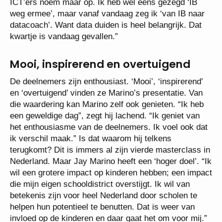
ICT’ers noem maar op. Ik heb wel eens gezegd ‘IB
weg ermee’, maar vanaf vandaag zeg ik ‘van IB naar
datacoach’. Want data duiden is heel belangrijk. Dat
kwartje is vandaag gevallen.”
Mooi, inspirerend en overtuigend
De deelnemers zijn enthousiast. ‘Mooi’, ‘inspirerend’
en ‘overtuigend’ vinden ze Marino’s presentatie. Van
die waardering kan Marino zelf ook genieten. “Ik heb
een geweldige dag”, zegt hij lachend. “Ik geniet van
het enthousiasme van de deelnemers. Ik voel ook dat
ik verschil maak.” Is dat waarom hij telkens
terugkomt? Dit is immers al zijn vierde masterclass in
Nederland. Maar Jay Marino heeft een ‘hoger doel’. “Ik
wil een grotere impact op kinderen hebben; een impact
die mijn eigen schooldistrict overstijgt. Ik wil van
betekenis zijn voor heel Nederland door scholen te
helpen hun potentieel te benutten. Dat is weer van
invloed op de kinderen en daar gaat het om voor mij.”