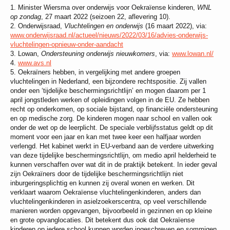
1. Minister Wiersma over onderwijs voor Oekraïense kinderen,
WNL
op zondag
, 27 maart 2022 (seizoen 22, aflevering 10).
2. Onderwijsraad,
Vluchtelingen en onderwijs
(16 maart 2022), via:
www.onderwijsraad.nl/actueel/nieuws/2022/03/16/advies-onderwijs-
vluchtelingen-opnieuw-onder-aandacht
3. Lowan,
Ondersteuning onderwijs nieuwkomers
, via:
www.lowan.nl/
4.
www.avs.nl
5. Oekraïners hebben, in vergelijking met andere groepen
vluchtelingen in Nederland, een bijzondere rechtspositie. Zij vallen
onder een ‘tijdelijke beschermingsrichtlijn’ en mogen daarom per 1
april jongstleden werken of opleidingen volgen in de EU. Ze hebben
recht op onderkomen, op sociale bijstand, op financiële ondersteuning
en op medische zorg. De kinderen mogen naar school en vallen ook
onder de wet op de leerplicht. De speciale verblijfsstatus geldt op dit
moment voor een jaar en kan met twee keer een halfjaar worden
verlengd. Het kabinet werkt in EU-verband aan de verdere uitwerking
van deze tijdelijke beschermingsrichtlijn, om medio april helderheid te
kunnen verschaffen over wat dit in de praktijk betekent. In ieder geval
zijn Oekraïners door de tijdelijke beschermingsrichtlijn niet
inburgeringsplichtig en kunnen zij overal wonen en werken. Dit
verklaart waarom Oekraïense vluchtelingenkinderen, anders dan
vluchtelingenkinderen in asielzoekerscentra, op veel verschillende
manieren worden opgevangen, bijvoorbeeld in gezinnen en op kleine
en grote opvanglocaties. Dit betekent dus ook dat Oekraïense
kinderen op iedere school kunnen worden ingeschreven en sommigen