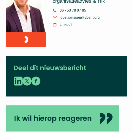
organisatieadvies & HR
06 - 53 78 07 85
joost.janssen@vbent.org
LinkedIn
Deel dit nieuwsbericht
Ik wil hierop reageren