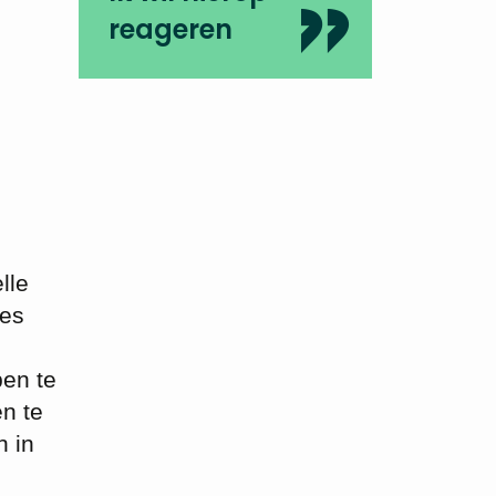
reageren
lle
ies
pen te
n te
n in