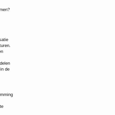
amen?
satie
turen.
en
ddelen
in de
temming
te