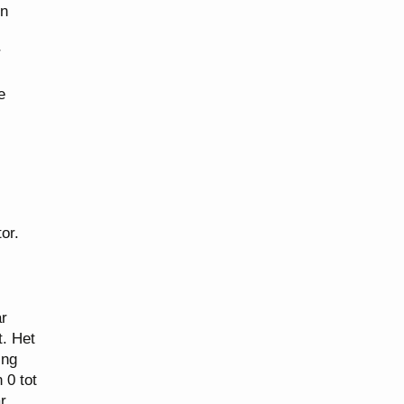
en
r
e
or.
ar
t. Het
ing
 0 tot
r