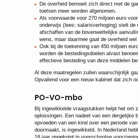
De overheid bemoeit zich direct met de gan
toetsen meer worden afgenomen.
Als voorwaarde voor 270 miljoen euro voor
onderwijs (lees: salarisverhoging) stelt d
afschaffen van de bovenwettelijke aanvull
wens, maar daarmee gaat de overheid wel na
Ook bij de toekenning van 450 miljoen euro
worden de bestedingsdoelen alvast benoem
effectieve besteding van deze middelen be
Al deze maatregelen zullen waarschijnlijk gaa
Opvallend voor een nieuw kabinet dat zich o
PO-VO-mbo
Bij ingewikkelde vraagstukken helpt het om z
oplossingen. Een nadeel van een dergelijke 
opvoeden van een kind over een periode van 1
doormaakt, is ingewikkeld. In Nederland heb
18 jaar opgeknipt in voorschoolse voorzienin