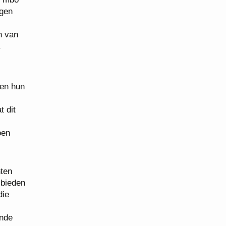
ngen
n van
.
 en hun
t dit
oen
nten
 bieden
die
ende