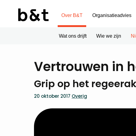
Over B&T
Organisatieadvies
Wat ons drijft
Wie we zijn
N
Vertrouwen in h
Grip op het regeera
20 oktober 2017
Overig