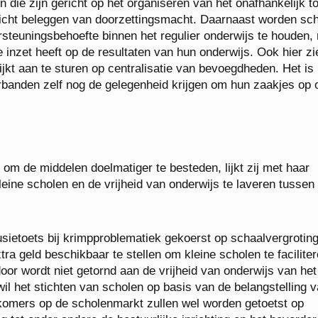
 die zijn gericht op het organiseren van het onafhankelijk t
icht beleggen van doorzettingsmacht. Daarnaast worden sc
rsteuningsbehoefte binnen het regulier onderwijs te houden, 
e inzet heeft op de resultaten van hun onderwijs. Ook hier z
ijkt aan te sturen op centralisatie van bevoegdheden. Het is 
banden zelf nog de gelegenheid krijgen om hun zaakjes op 
om de middelen doelmatiger te besteden, lijkt zij met haar
eine scholen en de vrijheid van onderwijs te laveren tussen
sietoets bij krimpproblematiek gekoerst op schaalvergrotin
tra geld beschikbaar te stellen om kleine scholen te facilite
or wordt niet getornd aan de vrijheid van onderwijs van het
 wil het stichten van scholen op basis van de belangstelling 
komers op de scholenmarkt zullen wel worden getoetst op