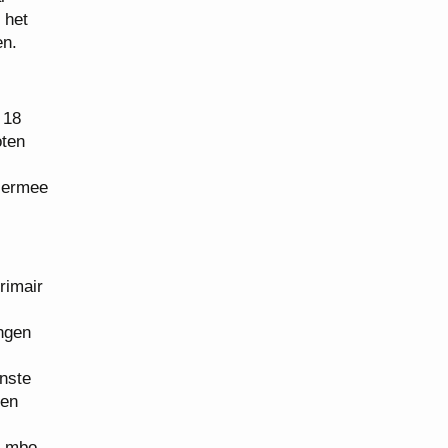
 het
en.
 18
oten
hiermee
rimair
ingen
nste
 en
m mbo