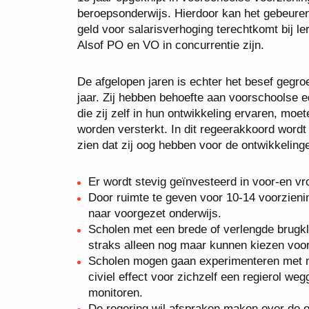
beroepsonderwijs. Hierdoor kan het gebeuren 
geld voor salarisverhoging terechtkomt bij ler
Alsof PO en VO in concurrentie zijn.
De afgelopen jaren is echter het besef gegroe
jaar. Zij hebben behoefte aan voorschoolse e
die zij zelf in hun ontwikkeling ervaren, moe
worden versterkt. In dit regeerakkoord wordt
zien dat zij oog hebben voor de ontwikkelinge
Er wordt stevig geïnvesteerd in voor-en v
Door ruimte te geven voor 10-14 voorzien
naar voorgezet onderwijs.
Scholen met een brede of verlengde brugkla
straks alleen nog maar kunnen kiezen voor
Scholen mogen gaan experimenteren met m
civiel effect voor zichzelf een regierol we
monitoren.
De regering wil afspraken maken over de