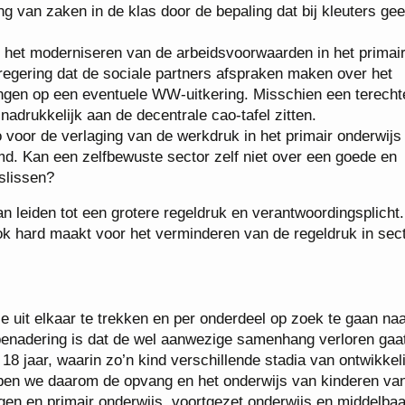
g van zaken in de klas door de bepaling dat bij kleuters ge
 het moderniseren van de arbeidsvoorwaarden in het primai
e regering dat de sociale partners afspraken maken over het
ingen op een eventuele WW-uitkering. Misschien een terecht
drukkelijk aan de decentrale cao-tafel zitten.
 voor de verlaging van de werkdruk in het primair onderwijs
d. Kan een zelfbewuste sector zelf niet over een goede en
slissen?
n leiden tot een grotere regeldruk en verantwoordingsplicht.
ok hard maakt voor het verminderen van de regeldruk in sect
e uit elkaar te trekken en per onderdeel op zoek te gaan na
benadering is dat de wel aanwezige samenhang verloren gaa
8 jaar, waarin zo’n kind verschillende stadia van ontwikkel
ben we daarom de opvang en het onderwijs van kinderen van
gen en primair onderwijs, voortgezet onderwijs en middelbaa