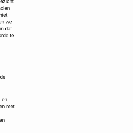
oezicht
holen
niet
ien we
in dat
orde te
 de
g en
ren met
van