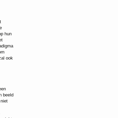
t
e
op hun
et
radigma
 om
zal ook
een
n beeld
niet
m