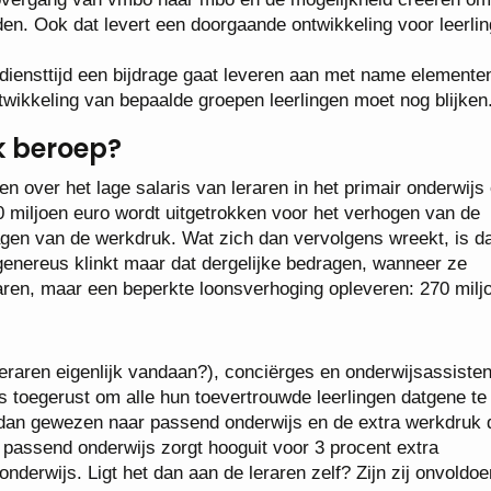
den. Ook dat levert een doorgaande ontwikkeling voor leerli
diensttijd een bijdrage gaat leveren aan met name elemente
ikkeling van bepaalde groepen leerlingen moet nog blijken
k beroep?
 over het lage salaris van leraren in het primair onderwijs
0 miljoen euro wordt uitgetrokken voor het verhogen van de
agen van de werkdruk. Wat zich dan vervolgens wreekt, is da
genereus klinkt maar dat dergelijke bedragen, wanneer ze
aren, maar een beperkte loonsverhoging opleveren: 270 milj
eraren eigenlijk vandaan?), conciërges en onderwijsassiste
is toegerust om alle hun toevertrouwde leerlingen datgene te
 dan gewezen naar passend onderwijs en de extra werkdruk 
passend onderwijs zorgt hooguit voor 3 procent extra
 onderwijs. Ligt het dan aan de leraren zelf? Zijn zij onvoldo