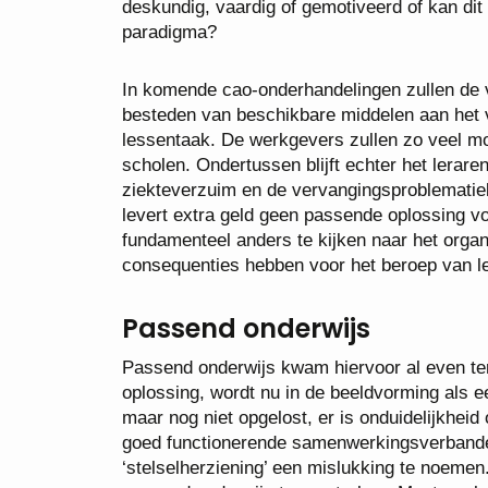
deskundig, vaardig of gemotiveerd of kan dit
paradigma?
In komende cao-onderhandelingen zullen de v
besteden van beschikbare middelen aan het 
lessentaak. De werkgevers zullen zo veel m
scholen. Ondertussen blijft echter het lerar
ziekteverzuim en de vervangingsproblematie
levert extra geld geen passende oplossing v
fundamenteel anders te kijken naar het organ
consequenties hebben voor het beroep van ler
Passend onderwijs
Passend onderwijs kwam hiervoor al even te
oplossing, wordt nu in de beeldvorming als e
maar nog niet opgelost, er is onduidelijkheid
goed functionerende samenwerkingsverbanden
‘stelselherziening’ een mislukking te noeme