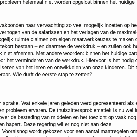
 probleem helemaal niet worden opgelost binnen het huidige
akbonden naar verwachting zo veel mogelijk inzetten op he
verhogen van de salarissen en het verlagen van de maximal
ogelijk ruimte claimen om eigen maatwerkkeuzes te maken 
entekort bestaan – en daarmee de werkdruk – en zullen ook h
k niet afnemen. Met andere woorden: binnen het huidige pa
oor het verminderen van de werkdruk. Hiervoor is het nodig
iseren van het leren en ontwikkelen van onze kinderen. Dit 
aar. Wie durft de eerste stap te zetten?
r sprake. Wat enkele jaren geleden werd gepresenteerd als 
en probleem ervaren. De thuiszittersproblematiek is nu wel i
 over de besteding van middelen en het toezicht op vaak nog 
 hapert. Deze regering wil er nog niet aan deze
n. Vooralsnog wordt gekozen voor een aantal maatregelen o