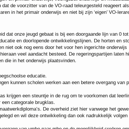
dat de voorzitter van de VO-raad teleurgesteld reageert als
aren in het primair onderwijs en niet bij zijn ‘eigen’ VO-lerar
id dat onze jeugd gebaat is bij een doorgaande lijn van 0 tot
ducatie en doorlopende ontwikkelingslijnen. De horten en st
ten niet ook nog eens door het voor hen ingerichte onderwijs
 hieraan veel aandacht besteed. De regeringspartijen laten 
n die in het onderwijs plaatsvinden.
roegschoolse educatie.
ingen kunnen scholen werken aan een betere overgang van p
s krijgen een steuntje in de rug om te voorkomen dat leerl
 een categorale brugklas.
aatwerkdiploma’s. De overheid ziet hier vanwege het gewe
ggelegd en wil deze ontwikkeling dan ook nadrukkelijk volgen
 overgang van vmbo naar mbo en de mogelijkheid creëren o