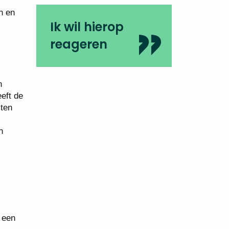
n en
Ik wil hierop
reageren
n
eeft de
 ten
n
 een