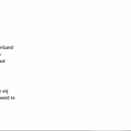
erband
n
aar
 wij
eeld te