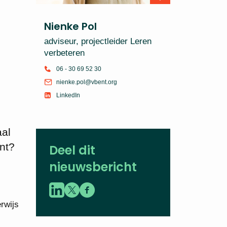
Nienke Pol
adviseur, projectleider Leren
verbeteren
06 - 30 69 52 30
nienke.pol@vbent.org
LinkedIn
aal
nt?
Deel dit
nieuwsbericht
rwijs