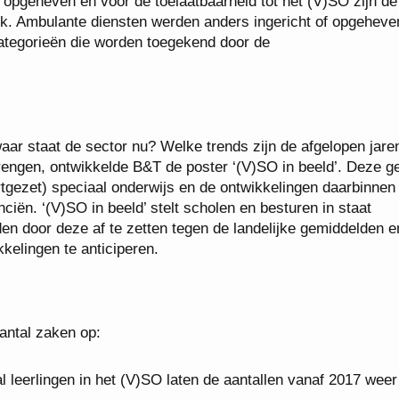
geheven en voor de toelaatbaarheid tot het (V)SO zijn de
. Ambulante diensten werden anders ingericht of opgeheve
categorieën die worden toegekend door de
waar staat de sector nu? Welke trends zijn de afgelopen jare
 brengen, ontwikkelde B&T de poster ‘(V)SO in beeld’. Deze g
tgezet) speciaal onderwijs en de ontwikkelingen daarbinnen
iën. ‘(V)SO in beeld’ stelt scholen en besturen in staat
den door deze af te zetten tegen de landelijke gemiddelden e
kelingen te anticiperen.
aantal zaken op:
 leerlingen in het (V)SO laten de aantallen vanaf 2017 weer