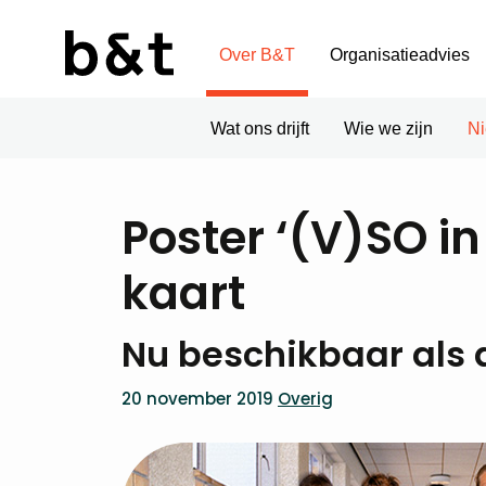
Over B&T
Organisatieadvies
Wat ons drijft
Wie we zijn
N
Poster ‘(V)SO in
kaart
Nu beschikbaar als
20 november 2019
Overig