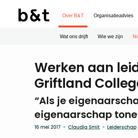
Over B&T
Organisatieadvies
Wat ons drijft
Wie we zijn
N
Werken aan lei
Griftland Colleg
“Als je eigenaarsch
eigenaarschap tone
16 mei 2017
-
Claudia Smit
-
Leiderschap