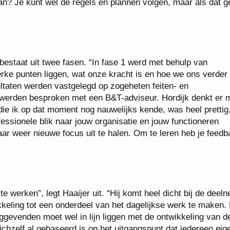
van? Je kunt wel de regels en plannen volgen, maar als dat g
estaat uit twee fasen. “In fase 1 werd met behulp van
erke punten liggen, wat onze kracht is en hoe we ons verder
ultaten werden vastgelegd op zogeheten feiten- en
l werden besproken met een B&T-adviseur. Hordijk denkt er 
die ik op dat moment nog nauwelijks kende, was heel prettig.
ssionele blik naar jouw organisatie en jouw functioneren
daar weer nieuwe focus uit te halen. Om te leren heb je feed
te werken”, legt Haaijer uit. “Hij komt heel dicht bij de deel
eling tot een onderdeel van het dagelijkse werk te maken. 
nggevenden moet wel in lijn liggen met de ontwikkeling van d
ichzelf al gebaseerd is op het uitgangspunt dat iedereen eig