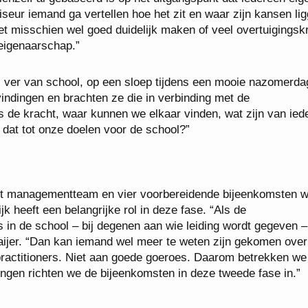
viseur iemand ga vertellen hoe het zit en waar zijn kansen li
et misschien wel goed duidelijk maken of veel overtuigingsk
eigenaarschap.”
 ver van school, op een sloep tijdens een mooie nazomerda
ndingen en brachten ze die in verbinding met de
s de kracht, waar kunnen we elkaar vinden, wat zijn van ied
 dat tot onze doelen voor de school?”
het managementteam en vier voorbereidende bijeenkomsten 
k heeft een belangrijke rol in deze fase. “Als de
 in de school – bij degenen aan wie leiding wordt gegeven –
 Haaijer. “Dan kan iemand wel meer te weten zijn gekomen ove
practitioners. Niet aan goede goeroes. Daarom betrekken we
ttingen richten we de bijeenkomsten in deze tweede fase in.”