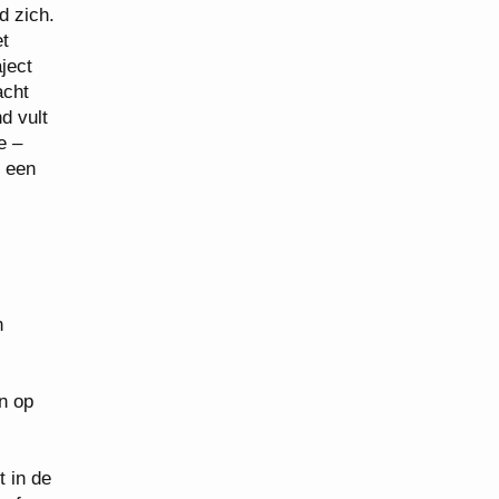
d zich.
et
ject
acht
d vult
e –
t een
n
n op
t in de