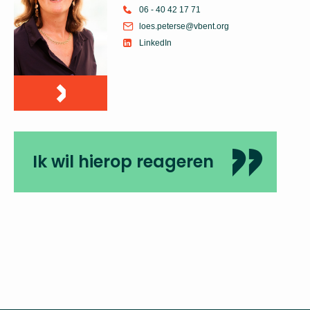
06 - 40 42 17 71
loes.peterse@vbent.org
LinkedIn
Ik wil hierop reageren