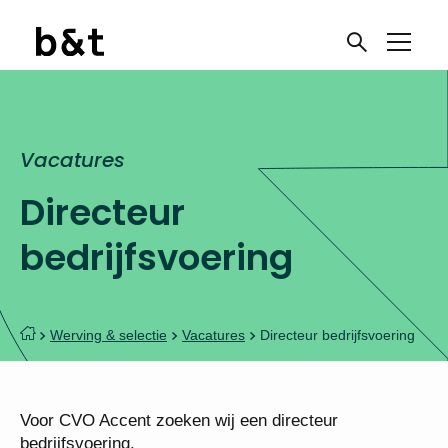
Vacatures
Ben je toe aan een
Directeur
nieuwe uitdaging?
bedrijfsvoering
Meld je aan voor onze
vacaturenieuwsbrief
Werving & selectie
Vacatures
Directeur bedrijfsvoering
Onderwijswerk!
Voor CVO Accent zoeken wij een directeur
bedrijfsvoering.