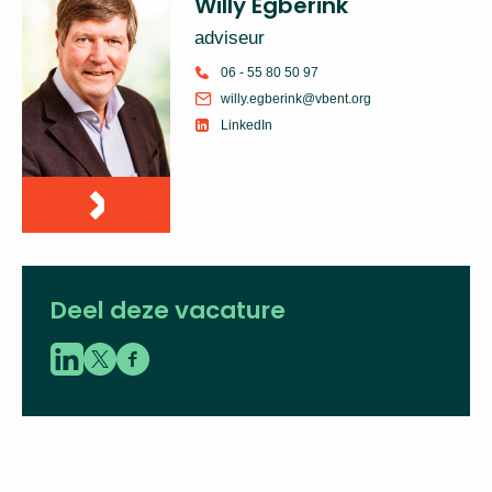
Neem voor meer
informatie
contact op met:
Willy Egberink
adviseur
06 - 55 80 50 97
willy.egberink@vbent.org
LinkedIn
Deel deze vacature