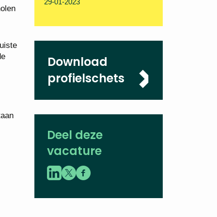
29-01-2023
holen
uiste
de
Download
profielschets
taan
Deel deze
vacature