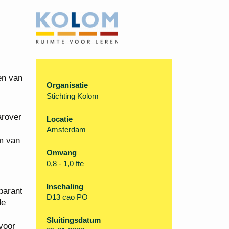
en van
Organisatie
Stichting Kolom
arover
Locatie
Amsterdam
am van
Omvang
0,8 - 1,0 fte
Inschaling
parant
D13 cao PO
de
Sluitingsdatum
voor