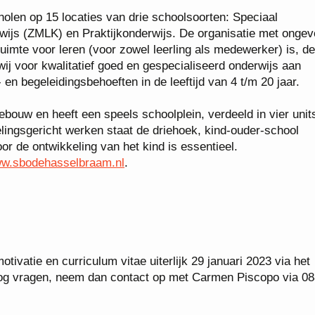
holen op 15 locaties van drie schoolsoorten: Speciaal
wijs (ZMLK) en Praktijkonderwijs. De organisatie met ongev
mte voor leren (voor zowel leerling als medewerker) is, de 
wij voor kwalitatief goed en gespecialiseerd onderwijs aan
en begeleidingsbehoeften in de leeftijd van 4 t/m 20 jaar.
bouw en heeft een speels schoolplein, verdeeld in vier unit
lingsgericht werken staat de driehoek, kind-ouder-school
r de ontwikkeling van het kind is essentieel.
w.sbodehasselbraam.nl
.
tivatie en curriculum vitae uiterlijk 29 januari 2023 via het
e nog vragen, neem dan contact op met Carmen Piscopo via 08