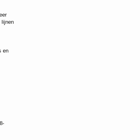
eer
lijnen
s en
8-