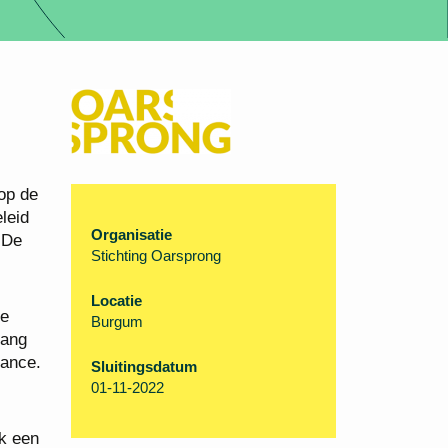
op de
leid
Organisatie
 De
Stichting Oarsprong
Locatie
de
Burgum
lang
nance.
Sluitingsdatum
01-11-2022
jk een