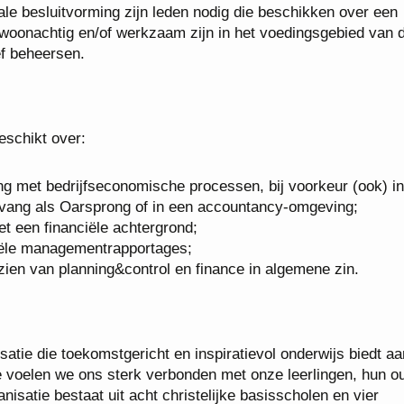
rale besluitvorming zijn leden nodig die beschikken over een
T woonachtig en/of werkzaam zijn in het voedingsgebied van 
ef beheersen.
eschikt over:
ng met bedrijfseconomische processen, bij voorkeur (ook) i
mvang als Oarsprong of in een accountancy-omgeving;
t een financiële achtergrond;
ciële managementrapportages;
zien van planning&control en finance in algemene zin.
isatie die toekomstgericht en inspiratievol onderwijs biedt aa
tie voelen we ons sterk verbonden met onze leerlingen, hun o
isatie bestaat uit acht christelijke basisscholen en vier