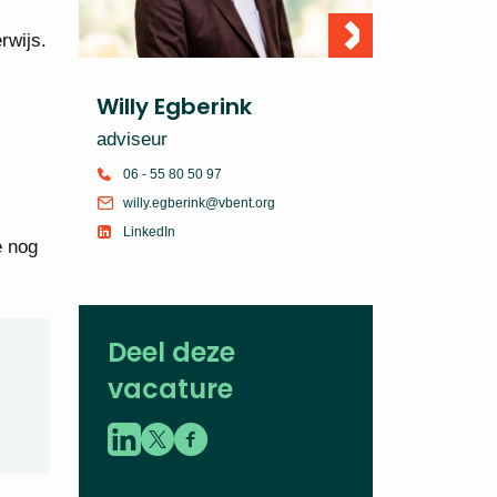
rwijs.
Willy Egberink
adviseur
06 - 55 80 50 97
willy.egberink@vbent.org
LinkedIn
e nog
Deel deze
vacature