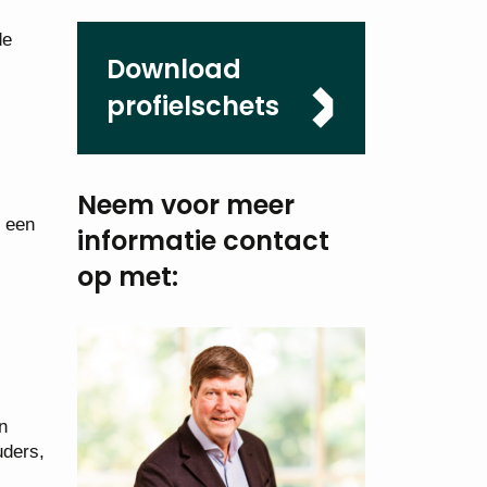
de
Download
profielschets
Neem voor meer
n een
informatie
contact
op met:
n
uders,