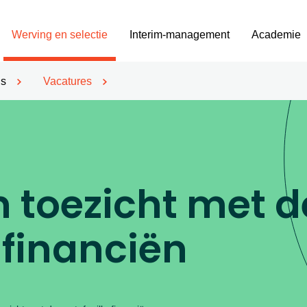
Werving en selectie
Interim-management
Academie
’s
Vacatures
n toezicht met d
 financiën