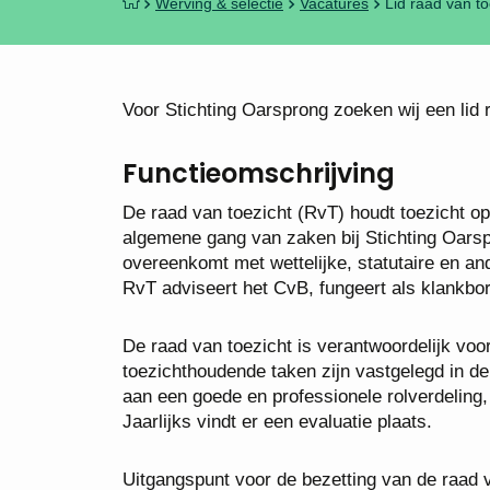
Werving & selectie
Vacatures
Lid raad van to
Voor Stichting Oarsprong zoeken wij een lid r
Functieomschrijving
De raad van toezicht (RvT) houdt toezicht op
algemene gang van zaken bij Stichting Oarspr
overeenkomt met wettelijke, statutaire en an
RvT adviseert het CvB, fungeert als klankbor
De raad van toezicht is verantwoordelijk voor
toezichthoudende taken zijn vastgelegd in d
aan een goede en professionele rolverdeling
Jaarlijks vindt er een evaluatie plaats.
Uitgangspunt voor de bezetting van de raad va