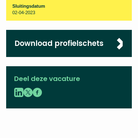
Organisatie
Samenwerkingsverband VO Zuid-Utrecht
Locatie
Nieuwegein
Sluitingsdatum
02-04-2023
Download
profielschets
Deel deze vacature