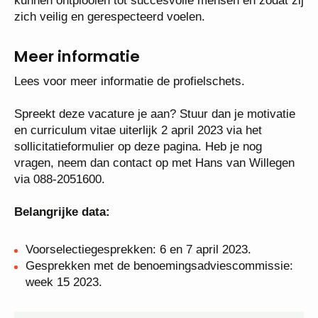
mogelijk in het reguliere onderwijs te realiseren, met
extra ondersteuning waar nodig. Als dat niet (meer)
kan, dan in het speciaal onderwijs, zodat alle
leerlingen tijdens hun schoolloopbaan de juiste
bagage krijgen om zich te kunnen ontplooien tot
succesvolle mensen en zodat zij zich veilig en
gerespecteerd voelen.
Meer informatie
Lees voor meer informatie de profielschets.
Spreekt deze vacature je aan? Stuur dan je
motivatie en curriculum vitae uiterlijk 2 april 2023
via het sollicitatieformulier op deze pagina. Heb je
nog vragen, neem dan contact op met Hans van
Willegen via 088-2051600.
Belangrijke data: