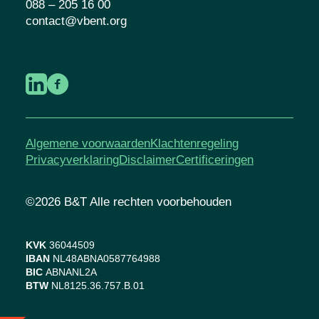
088 – 205 16 00
contact@vbent.org
Algemene voorwaarden
Klachtenregeling
Privacyverklaring
Disclaimer
Certificeringen
©2026 B&T Alle rechten voorbehouden
KVK
36044509
IBAN
NL48ABNA0587764988
BIC
ABNANL2A
BTW
NL8125.36.757.B.01