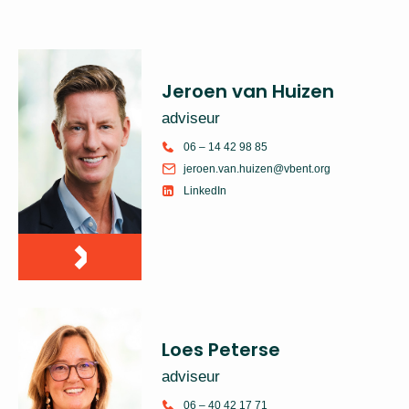
Jeroen van Huizen
adviseur
06 – 14 42 98 85
jeroen.van.huizen@vbent.org
LinkedIn
Loes Peterse
adviseur
06 – 40 42 17 71