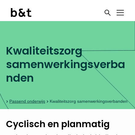
Kwaliteitszorg
samenwerkingsverba
nden
a’s
Passend onderwijs
Kwaliteitszorg samenwerkingsverbanden
Cyclisch en planmatig