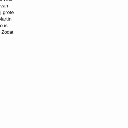
 van
j grote
Martin
o is
. Zodat