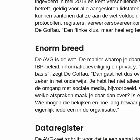
ingevoerd in mei 2018 en kent verschillend
betreft, geldig voor alle aangesloten lidstat
kunnen aantonen dat ze aan de wet voldoen. 
protocollen, registers, verwerkersovereenko
De Goffau. “Een flinke klus, maar heel erg l
Enorm breed
De AVG is de wet. De manier waarop je daarm
IBP-beleid: informatiebeveiliging en privacy. 
basis”, zegt De Goffau. “Dan gaat het dus ov
zeker in het onderwijs. Je hebt het niet alle
de omgang met sociale media, bijvoorbeeld. 
welke afspraken maak je daar dan over? Is 
Wie mogen die bekijken en hoe lang bewaar j
eigenlijk iedereen in de organisatie.”
Dataregister
De AVG-wet schrijft voor dat je een aantal d