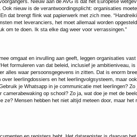
e voorgangers. Nieuw aan de AVG is dat het Europese wetgev
en. Ook nieuw is de verantwoordingsplicht: organisaties moet
En dat brengt flink wat papierwerk met zich mee. “Handreik
msten met leveranciers, het moet allemaal worden opgesteld
euk om te doen. Ik sta elke dag weer voor verrassingen.”
ee omgaat en invulling aan geeft, leggen organisaties vast 
“Het formuleren van dat beleid, inclusief je ambitieniveau, is
er alles waar persoonsgegevens in zitten. Dat is enorm bree
en over leerlingdossiers en het leerlingvolgsysteem, maar oo
Gebruik je Whatsapp in je communicatie met leerlingen? Zo 
er camerabewaking op school? Zo ja, wat doe je met de beel
e ze? Mensen hebben het niet altijd meteen door, maar het 
ocumenten en registers hebt. Het dataregister is daarvan het