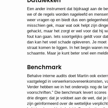
Datalekken
Een ander instrument dat bijdraagt aan de be
we of de regels worden nageleefd en mensen d
weer vragen op en biedt dus een gelegenheid
misschien gek, maar wat ook helpt zijn dinge
gehackt, maar het zorgt er wel voor dat hij 
fout kan gaan. Iets soortgelijks geldt voor d
dan kan het veel schade opleveren. Je moet e
straat komen te liggen. In het begin waren 
schaamte. Maar je kunt beter snel een meld
Benchmark
Behalve interne audits doet Martin ook extern
vastgelegd in verwerkersovereenkomsten, va
Verder hebben we in het onderwijs nog de land
voorschriften.” Die benchmark levert scores 
drie dingen: dat je voldoet aan de wet, dat j
zijn geïnformeerd over de wettelijke verplich