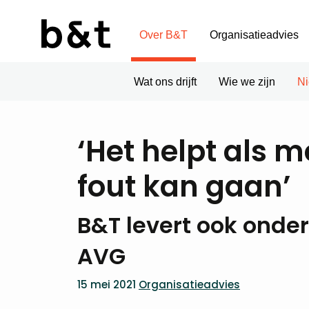
Over B&T
Organisatieadvies
Wat ons drijft
Wie we zijn
N
‘Het helpt als 
fout kan gaan’
B&T levert ook onder
AVG
15 mei 2021
Organisatieadvies