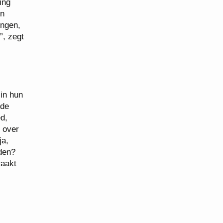
ing
en
ingen,
”, zegt
in hun
 de
d,
k over
ja,
den?
raakt