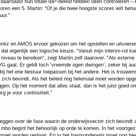
 daarnaast hun totale IBP-beleid hebben laten controleren – 
ren een 5. Martin: “Of je die twee hoogste scores wilt behal
uur.”
ntiz en AMOS ervoor gekozen om het opstellen en uitvoere
 dat eigenlijk een logische keuze. “Vanuit mijn interim-rol ka
iveau te bereiken”, zegt Martin zelf daarover. “Als externe 
VG gaat. Er geldt toch ‘vreemde ogen dwingen’, zeker bij aud
bij het ene bestuur toepassen bij het andere. Het is trouwen
e zich bevindt. Als het beleid nog helemaal moet worden opge
eggen. Op het moment dat alles staat, dan is het juist goed o
g je voor continuïteit.”
zeggen over de fase waarin de onderwijssector zich bevindt a
mbo begint het behoorlijk op orde te komen. In het voortgez
e moet worden gedaan. En in het basisonderwijs moet nog hee