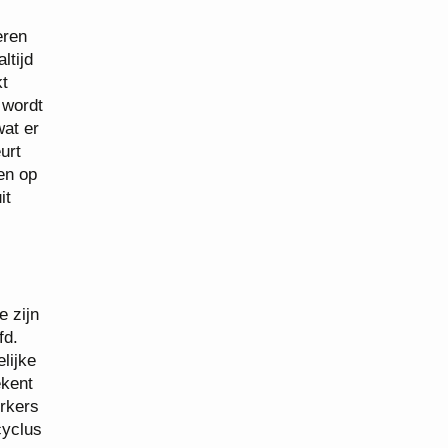
eren
ltijd
kt
 wordt
wat er
urt
en op
it
e zijn
fd.
lijke
ekent
erkers
cyclus