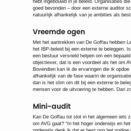
hebt ingebouwd in je beleid. Organisaties die
goed bevonden – door een externe auditor sco
natuurlijk afhankelijk van je ambities als best
Vreemde ogen
Met het aantrekken van De Goffau hebben Le
het IBP-beleid bij een externe te beleggen. Is
een bestuur versneld helpen om een bepaald n
objectiever, dat is een voordeel als het om A
Bovendien kan ik de ervaringen die ik opdoe 
afhankelijk van de fase waarin de organisati
dan is het slim om dit bij een externe te bel
mensen voor de uitvoering te hebben. Dan zor
Mini-audit
Kan De Goffau tot slot in het algemeen iets 
om AVG gaat? “In het hoger onderwijs en het 
onderwijs denk ik dat er best nog het nodig