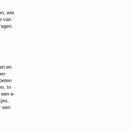
en, wie
ie van
ragen.
”
gen en
ten
moeten
n. In
 een e-
jes.
r een