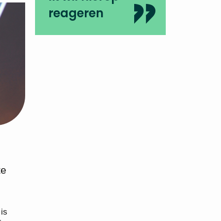
reageren
te
is