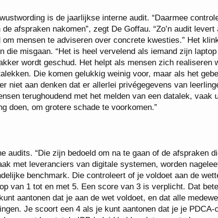
wustwording is de jaarlijkse interne audit. “Daarmee control
e afspraken nakomen”, zegt De Goffau. “Zo’n audit levert a
 om mensen te adviseren over concrete kwesties.” Het klin
n die misgaan. “Het is heel vervelend als iemand zijn laptop
wakker wordt geschud. Het helpt als mensen zich realiseren 
atalekken. Die komen gelukkig weinig voor, maar als het gebe
r niet aan denken dat er allerlei privégegevens van leerling
mensen terughoudend met het melden van een datalek, vaak u
ing doen, om grotere schade te voorkomen.”
e audits. “Die zijn bedoeld om na te gaan of de afspraken di
ak met leveranciers van digitale systemen, worden nagelee
elijke benchmark. Die controleert of je voldoet aan de wette
op van 1 tot en met 5. Een score van 3 is verplicht. Dat bet
e kunt aantonen dat je aan de wet voldoet, en dat alle medew
tingen. Je scoort een 4 als je kunt aantonen dat je je PDCA-