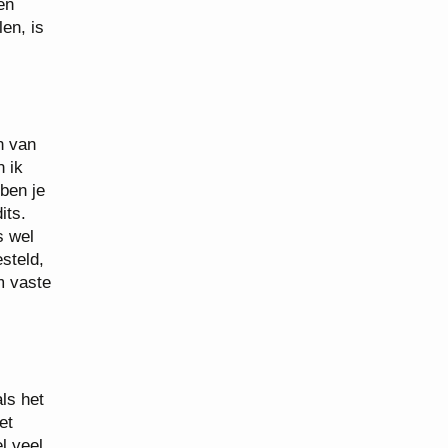
en
en, is
n van
n ik
ben je
its.
s wel
steld,
m vaste
ls het
et
l veel