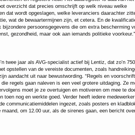
oot overzicht dat precies omschrijft op welk niveau welke
n dat wordt opgeslagen, welke leveranciers daarachter zitt
tie, wat de bewaartermijnen zijn, et cetera. En de kwalificat
ok bijzondere persoonsgegevens die om extra bescherming v
nst, gezondheid, maar ook aan iemands politieke voorkeur.
n twee jaar als AVG-specialist actief bij Lentiz, dat zo’n 750
het opstellen van de vereiste documenten, zoals handreikin
g zijn aandacht uit naar bewustwording. “Regels en voorschrif
die regels gaan naleven is een veel grotere uitdaging. Ze 
Vervolgens moet je ze overtuigen en motiveren om mee te doe
kon toen nog en werkte goed. Verder heeft iedere medewerker
de communicatiemiddelen ingezet, zoals posters en kladblok
maand, om 12.00 uur, als de sirenes gaan, een bericht ove