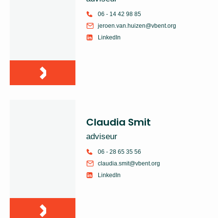
06 - 14 42 98 85
jeroen.van.huizen@vbent.org
LinkedIn
Claudia Smit
adviseur
06 - 28 65 35 56
claudia.smit@vbent.org
LinkedIn