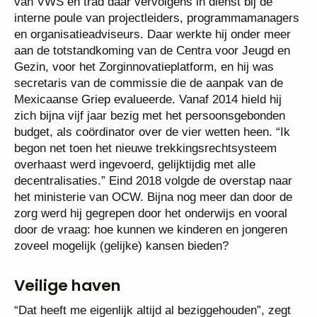
van VWS en trad daar vervolgens in dienst bij de
interne poule van projectleiders, programmamanagers
en organisatieadviseurs. Daar werkte hij onder meer
aan de totstandkoming van de Centra voor Jeugd en
Gezin, voor het Zorginnovatieplatform, en hij was
secretaris van de commissie die de aanpak van de
Mexicaanse Griep evalueerde. Vanaf 2014 hield hij
zich bijna vijf jaar bezig met het persoonsgebonden
budget, als coördinator over de vier wetten heen. “Ik
begon net toen het nieuwe trekkingsrechtsysteem
overhaast werd ingevoerd, gelijktijdig met alle
decentralisaties.” Eind 2018 volgde de overstap naar
het ministerie van OCW. Bijna nog meer dan door de
zorg werd hij gegrepen door het onderwijs en vooral
door de vraag: hoe kunnen we kinderen en jongeren
zoveel mogelijk (gelijke) kansen bieden?
Veilige haven
“Dat heeft me eigenlijk altijd al beziggehouden”, zegt