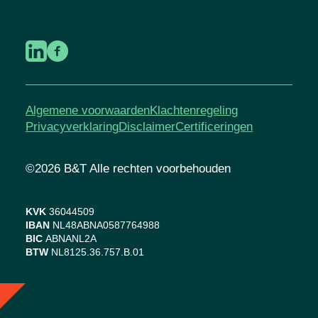
Algemene voorwaarden
Klachtenregeling
Privacyverklaring
Disclaimer
Certificeringen
©2026 B&T Alle rechten voorbehouden
KVK
36044509
IBAN
NL48ABNA0587764988
BIC
ABNANL2A
BTW
NL8125.36.757.B.01