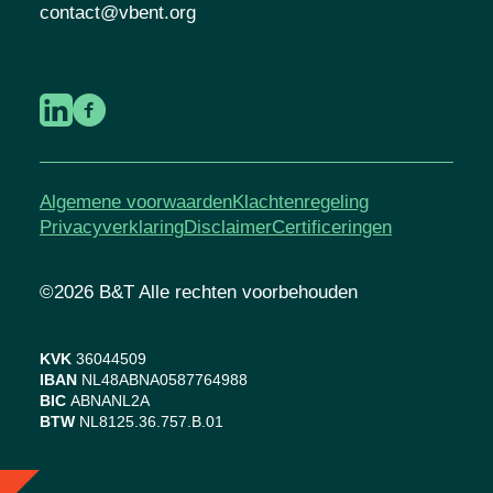
contact@vbent.org
Algemene voorwaarden
Klachtenregeling
Privacyverklaring
Disclaimer
Certificeringen
©2026 B&T Alle rechten voorbehouden
KVK
36044509
IBAN
NL48ABNA0587764988
BIC
ABNANL2A
BTW
NL8125.36.757.B.01