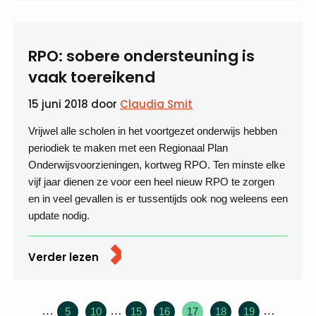
RPO: sobere ondersteuning is
vaak toereikend
15 juni 2018
door
Claudia Smit
Vrijwel alle scholen in het voortgezet onderwijs hebben
periodiek te maken met een Regionaal Plan
Onderwijsvoorzieningen, kortweg RPO. Ten minste elke
vijf jaar dienen ze voor een heel nieuw RPO te zorgen
en in veel gevallen is er tussentijds ook nog weleens een
update nodig.
Verder lezen
…
…
…
5
10
15
16
17
18
19