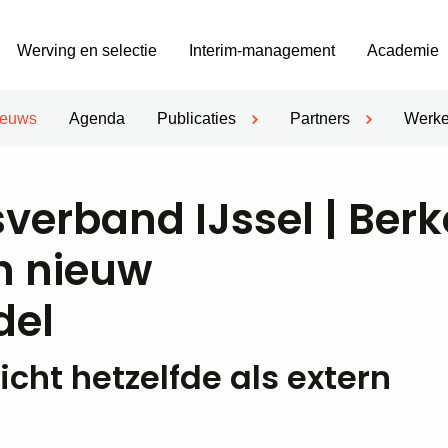
Werving en selectie
Interim-management
Academie
ieuws
Agenda
Publicaties
Partners
Werke
erband IJssel | Berk
n nieuw
del
icht hetzelfde als extern