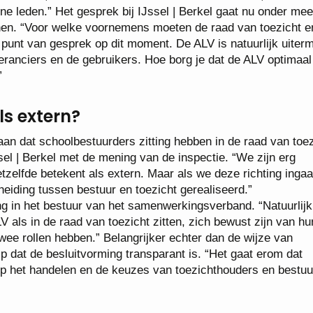
ne leden.” Het gesprek bij IJssel | Berkel gaat nu onder mee
en. “Voor welke voornemens moeten de raad van toezicht e
 punt van gesprek op dit moment. De ALV is natuurlijk uiter
everanciers en de gebruikers. Hoe borg je dat de ALV optimaa
”
ls extern?
taan dat schoolbestuurders zitting hebben in de raad van toez
l | Berkel met de mening van de inspectie. “We zijn erg
etzelfde betekent als extern. Maar als we deze richting ingaa
eiding tussen bestuur en toezicht gerealiseerd.”
ng in het bestuur van het samenwerkingsverband. “Natuurlijk
 als in de raad van toezicht zitten, zich bewust zijn van hu
wee rollen hebben.” Belangrijker echter dan de wijze van
p dat de besluitvorming transparant is. “Het gaat erom dat
 op het handelen en de keuzes van toezichthouders en bestuu