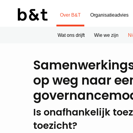
Over B&T
Organisatieadvies
Wat ons drijft
Wie we zijn
N
Samenwerkingsv
op weg naar ee
governancemo
Is onafhankelijk toez
toezicht?