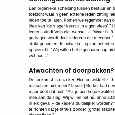
Een organieke scheiding tussen bestuur en t
toezicht waarin geen externe leden zitting he
leden toe te laten, komen we tegemoet aan de 
idee van ‘de slager keurt zijn eigen vlees’.”
leden – vindt Volp niet wenselijk. “Waar blij
gedragen wordt door iedereen die meedoet.” 
strikt genomen de ontwikkeling van het inter
opgezocht. “Wij willen het eigenaarschap niet
wel nooit.”
Afwachten of doorpakken?
De toekomst is onzeker. Hoe ontwikkelt zic
misschien niet meer? IJssel | Berkel had er
maar doet dat niet. “Als je een hoge kwalitei
mee aan de slag. Wij willen het nú, anno 2018
in elk geval – de kaders duidelijker worden?
te richten dat je straks zonder (grote) statu