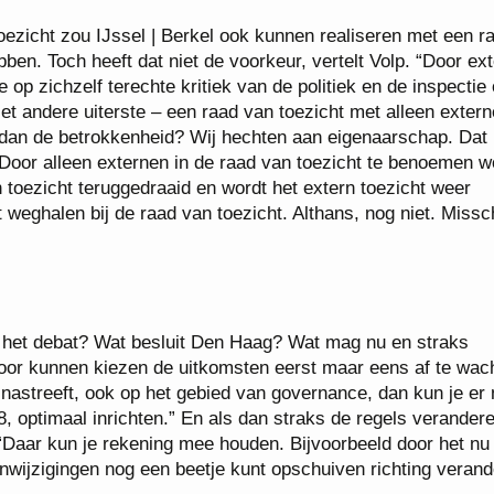
oezicht zou IJssel | Berkel ook kunnen realiseren met een r
bben. Toch heeft dat niet de voorkeur, vertelt Volp. “Door ex
op zichzelf terechte kritiek van de politiek en de inspectie 
 Het andere uiterste – een raad van toezicht met alleen extern
ft dan de betrokkenheid? Wij hechten aan eigenaarschap. Dat 
Door alleen externen in de raad van toezicht te benoemen w
n toezicht teruggedraaid en wordt het extern toezicht weer
 weghalen bij de raad van toezicht. Althans, nog niet. Missc
h het debat? Wat besluit Den Haag? Wat mag nu en straks
voor kunnen kiezen de uitkomsten eerst maar eens af te wac
t nastreeft, ook op het gebied van governance, dan kun je er
, optimaal inrichten.” En als dan straks de regels verandere
 “Daar kun je rekening mee houden. Bijvoorbeeld door het nu 
tenwijzigingen nog een beetje kunt opschuiven richting veran