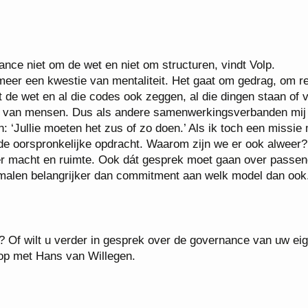
ance niet om de wet en niet om structuren, vindt Volp.
eer een kwestie van mentaliteit. Het gaat om gedrag, om r
 de wet en al die codes ook zeggen, al die dingen staan of v
pel van mensen. Dus als andere samenwerkingsverbanden mi
: ‘Jullie moeten het zus of zo doen.’ Als ik toch een missie
r de oorspronkelijke opdracht. Waarom zijn we er ook alweer?
r macht en ruimte. Ook dát gesprek moet gaan over passen
 malen belangrijker dan commitment aan welk model dan ook
el? Of wilt u verder in gesprek over de governance van uw ei
p met Hans van Willegen.