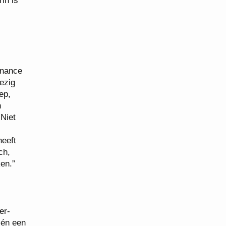
in is
rnance
bezig
ep,
n
Niet
heeft
ch,
en.”
er-
 én een