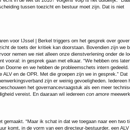
 echt in de wet uit 2010? Volgens Volp is het duidelijk: “Daar
scheiding tussen toezicht en bestuur moet zijn. Dat is niet
aren voor IJssel | Berkel triggers om het gesprek over gove
ezicht de toets der kritiek kan doorstaan. Bovendien zijn we 
rvoor nemen we niet alleen onze dienstverlening onder de lo
t vooral: in gesprek gaan met elkaar. “We hebben ons late
Van Doorne en we hebben de probleemschets intern gedeeld. 
de ALV en de OPR. Met die groepen zijn we in gesprek.” Dat
amenwerkingsverband zijn er weinig gevoeligheden. Iedereen 
 beschouwen het governancevraagstuk als een meer technis
digheid vereist. En daaraan wil iedereen
con amore
meewerk
et gemaakt. “Maar ik schat in dat we toegaan naar een two ti
tuur komt, in de vorm van een directeur-bestuurder, een ALV