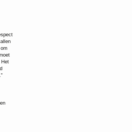
espect
allen
j om
 moet
 Het
d
.”
gen