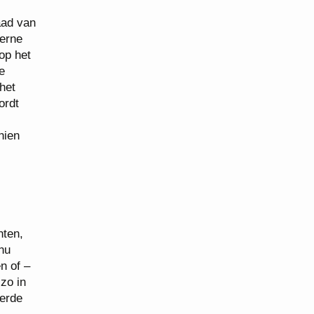
aad van
terne
op het
e
het
ordt
hien
hten,
 nu
n of –
zo in
derde