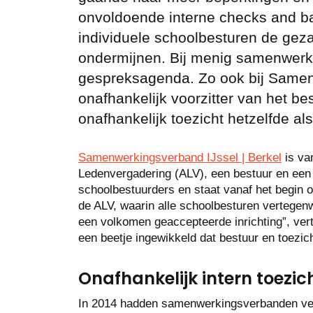
onvoldoende interne checks and b
individuele schoolbesturen de ge
ondermijnen. Bij menig samenwerk
gespreksagenda. Zo ook bij Samenw
onafhankelijk voorzitter van het be
onafhankelijk toezicht hetzelfde al
Samenwerkingsverband IJssel | Berkel
is va
Ledenvergadering (ALV), een bestuur en een 
schoolbestuurders en staat vanaf het begin o
de ALV, waarin alle schoolbesturen vertegenwoo
een volkomen geaccepteerde inrichting”, verte
een beetje ingewikkeld dat bestuur en toezich
Onafhankelijk intern toezic
In 2014 hadden samenwerkingsverbanden veel