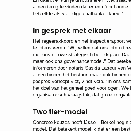
En daarover kun je discussiëren. Wat staat er
alleen terug te vinden dat er een functionele 
hetzelfde als volledige onafhankelijkheid.”
In gesprek met elkaar
Het regeerakkoord en het inspectierapport w
te intensiveren. “Wij willen dat ons intern to
met ons nieuwe strategisch beleidsplan. Daa
maar ook ons governancemodel.” Dat beteken
informeren door notaris Saskia Laseur van 
alleen binnen het bestuur, maar ook binnen 
gesprek verloopt vlot, vindt Volp. “In ons s
het doel van het geheel goed voor ogen. We
organisatorisch vraagstuk, dat grote zorgvul
Two tier-model
Concrete keuzes heeft IJssel | Berkel nog ni
model. Dat betekent mogelijk dat er een bes