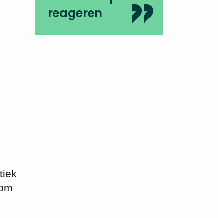
reageren
tiek
 om