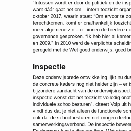
“Intussen wordt er door de politiek en de in
want dáár gaat het om – intern toezicht organ
oktober 2017, waarin staat: “Om ervoor te z
terechtkomen, komt er onafhankelijk toezich
meer algemene zin – of binnen de bredere con
governance gesproken. “Ik heb hier al kamers
en 2009.” In 2010 werd de verplichte scheidin
geregeld met de Wet goed onderwijs, goed b
Inspectie
Deze onderwijsbrede ontwikkeling lijkt nu d
de concrete kaders nog niet helder zijn – er
bijzondere aandacht van de onderwijsinspectie
inspectie wenst dat het toezicht volledig on
individuele schoolbesturen”, citeert Volp uit 
vindt dus dat je niet alleen de functionele 
ook dat de schoolbesturen niet mogen deelne
samenwerkingsverband. De inspectie beweert 