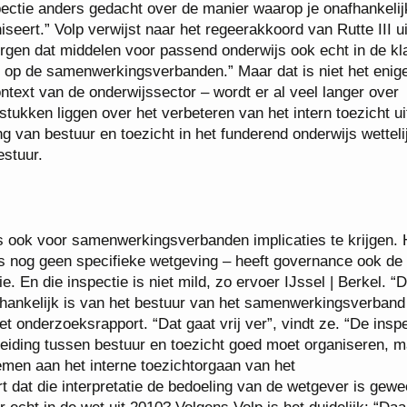
spectie anders gedacht over de manier waarop je onafhankelij
iseert.” Volp verwijst naar het regeerakkoord van Rutte III ui
orgen dat middelen voor passend onderwijs ook echt in de kl
t op de samenwerkingsverbanden.” Maar dat is niet het enige
text van de onderwijssector – wordt er al veel langer over
tukken liggen over het verbeteren van het intern toezicht ui
g van bestuur en toezicht in het funderend onderwijs wetteli
estuur.
us ook voor samenwerkingsverbanden implicaties te krijgen.
 is nog geen specifieke wetgeving – heeft governance ook de
. En die inspectie is niet mild, zo ervoer IJssel | Berkel. “
afhankelijk is van het bestuur van het samenwerkingsverband
het onderzoeksrapport. “Dat gaat vrij ver”, vindt ze. “De insp
scheiding tussen bestuur en toezicht goed moet organiseren, 
men aan het interne toezichtorgaan van het
dat die interpretatie de bedoeling van de wetgever is gewe