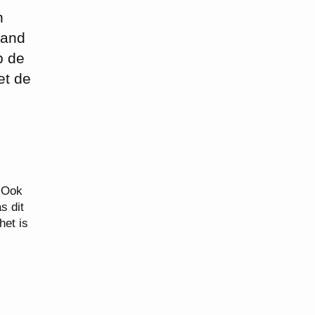
n
band
p de
et de
. Ook
s dit
het is