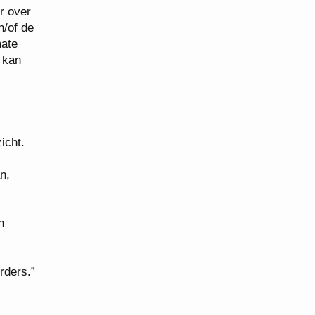
r over
n/of de
mate
l kan
icht.
n,
n
rders.”