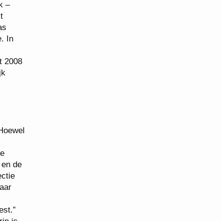
k –
t
as
. In
t 2008
jk
 Hoewel
De
 en de
ectie
maar
est.”