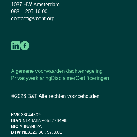
1087 HW Amsterdam
088 – 205 16 00
contact@vbent.org
Algemene voorwaarden
Klachtenregeling
Privacyverklaring
Disclaimer
Certificeringen
©2026 B&T Alle rechten voorbehouden
KVK
36044509
IBAN
NL48ABNA0587764988
BIC
ABNANL2A
BTW
NL8125.36.757.B.01