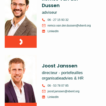
Dussen
adviseur
06 - 27 15 93 32
remco.van.der.dussen@vbent.org
LinkedIn
Joost Janssen
directeur - portefeuilles
organisatieadvies & HR
06 - 53 78 07 85
joost.janssen@vbent.org
LinkedIn