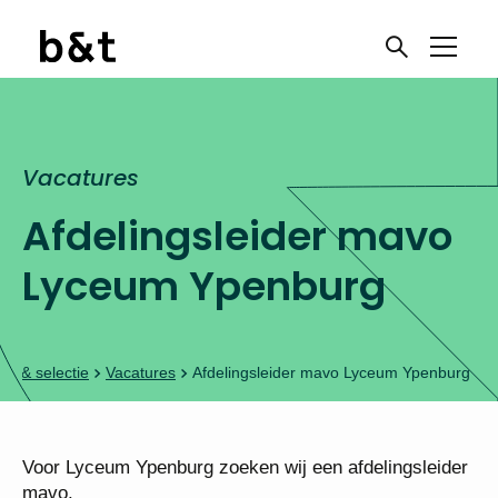
Vacatures
Ben je toe aan een
Afdelingsleider mavo
nieuwe uitdaging?
Lyceum Ypenburg
Meld je aan voor onze
vacaturenieuwsbrief
ng & selectie
Vacatures
Afdelingsleider mavo Lyceum Ypenburg
Onderwijswerk!
Voor Lyceum Ypenburg zoeken wij een
afdelingsleider mavo.