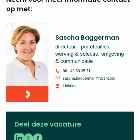
profielschets
Neem voor meer
informatie
contact op met:
Sascha Baggerman
directeur - portefeuilles
werving & selectie,
omgeving & communicatie
06 - 43 60 35 71
sascha.baggerman@vbent.org
LinkedIn