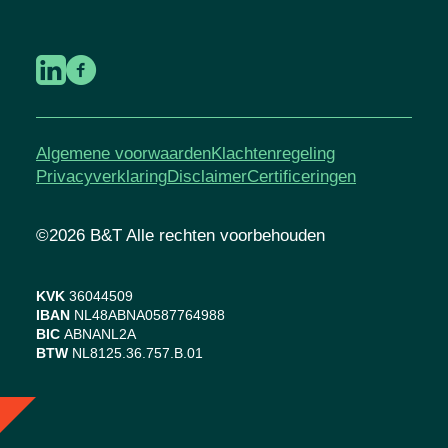
Algemene voorwaarden
Klachtenregeling
Privacyverklaring
Disclaimer
Certificeringen
©2026 B&T Alle rechten voorbehouden
KVK
36044509
IBAN
NL48ABNA0587764988
BIC
ABNANL2A
BTW
NL8125.36.757.B.01