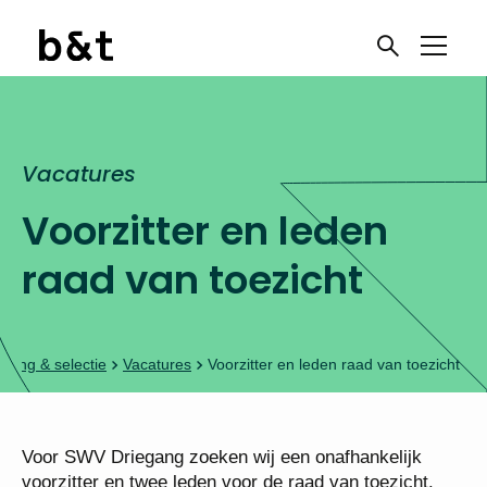
Vacatures
Ben je toe aan een
Voorzitter en leden
nieuwe uitdaging?
raad van toezicht
Meld je aan voor onze
vacaturenieuwsbrief
rving & selectie
Vacatures
Voorzitter en leden raad van toezicht
Onderwijswerk!
Voor SWV Driegang zoeken wij een onafhankelijk
voorzitter en twee leden voor de raad van toezicht.