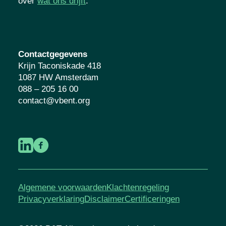
kansrijke toekomst voor kinderen en
jongeren. Lees meer over
wat ons drijft
.
Contactgegevens
Krijn Taconiskade 418
1087 HW Amsterdam
088 – 205 16 00
contact@vbent.org
Algemene voorwaarden
Klachtenregeling
Privacyverklaring
Disclaimer
Certificeringen