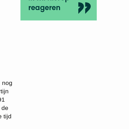
reageren
n nog
tijn
91
r de
 tijd