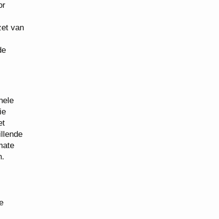
or
zet van
de
nele
ie
et
illende
mate
n.
e