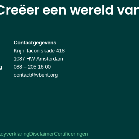
Creëer een wereld va
Contactgegevens
Krijn Taconiskade 418
1087 HW Amsterdam
g
088 – 205 16 00
contact@vbent.org
acyverklaring
Disclaimer
Certificeringen