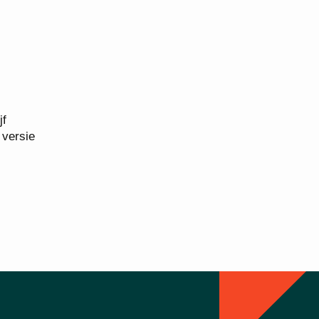
jf
 versie