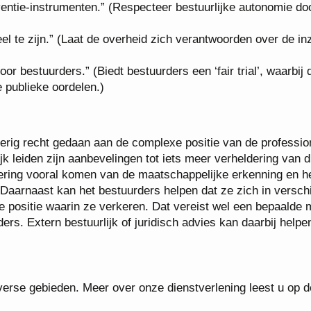
ventie-instrumenten.” (Respecteer bestuurlijke autonomie do
el te zijn.” (Laat de overheid zich verantwoorden over de in
 bestuurders.” (Biedt bestuurders een ‘fair trial’, waarbij 
e publieke oordelen.)
voerig recht gedaan aan de complexe positie van de professio
k leiden zijn aanbevelingen tot iets meer verheldering van d
dering vooral komen van de maatschappelijke erkenning en h
Daarnaast kan het bestuurders helpen dat ze zich in versch
e positie waarin ze verkeren. Dat vereist wel een bepaalde 
ders. Extern bestuurlijk of juridisch advies kan daarbij helpe
erse gebieden. Meer over onze dienstverlening leest u op d