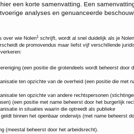
ier een korte samenvatting. Een samenvatting
 uitvoerige analyses en genuanceerde beschou
1
s over wie Nolen
schrijft, wordt al snel duidelijk als je Nole
rscheidt de promovendus maar liefst vijf verschillende jurid
 verkeren:
 vereniging (een positie die grotendeels wordt beheerst door 
anisatie ten opzichte van de overheid (een positie die met 
anisatie ten opzichte van andere rechtspersonen (stichtinge
sen) (een positie met name beheerst door het burgerlijk rec
isatie in situaties waarin die optreedt als publieke
 geldt binnen het openbaar onderwijs (met name beheerst do
ng (meestal beheerst door het arbeidsrecht).