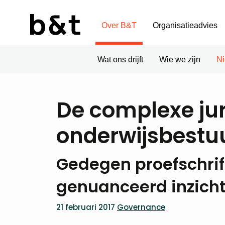
Over B&T
Organisatieadvies
Wat ons drijft
Wie we zijn
N
De complexe jur
onderwijsbestu
Gedegen proefschrift
genuanceerd inzich
21 februari 2017
Governance