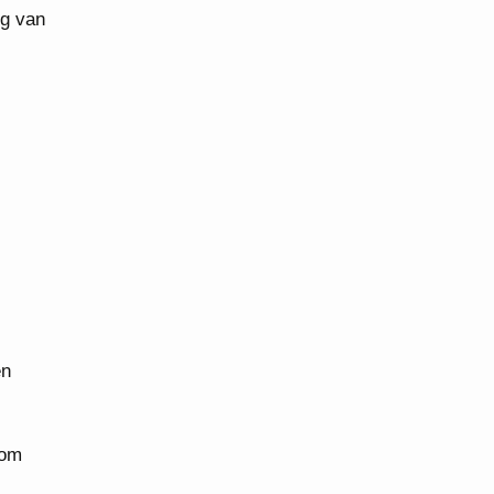
ng van
en
 om