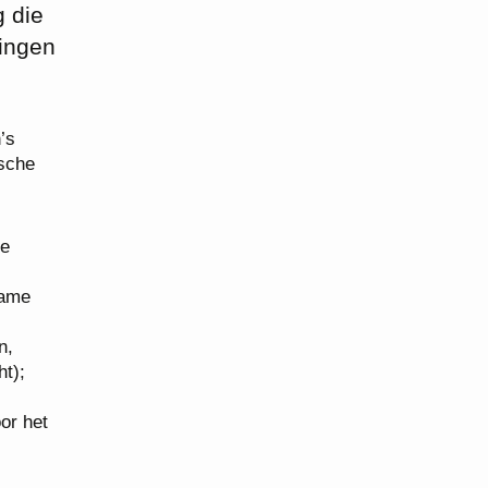
 die
wingen
n’s
ische
de
name
n,
ht);
or het