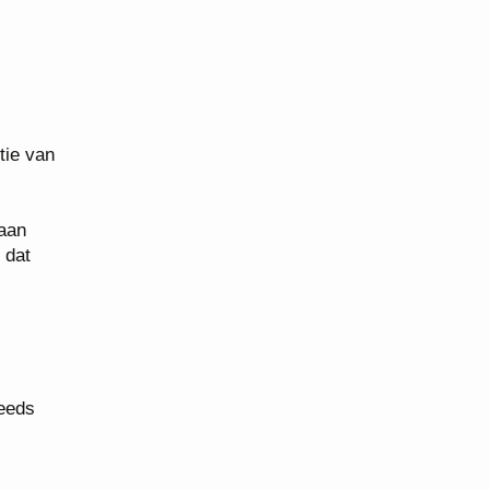
tie van
 aan
 dat
teeds