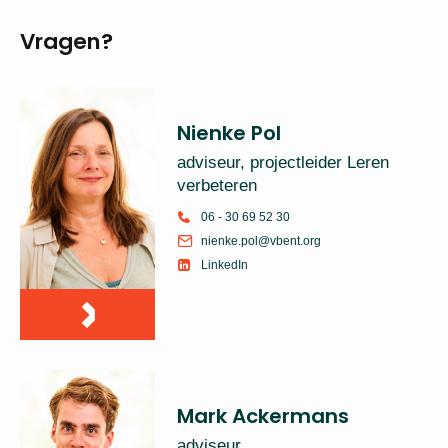
Vragen?
Nienke Pol
adviseur, projectleider Leren
verbeteren
06 - 30 69 52 30
nienke.pol@vbent.org
LinkedIn
Mark Ackermans
adviseur