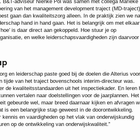
k. B&T-adviseur Nienke Pol was samen met collega Marieke
voering van het management development traject (MD-traject)
est gaan dan kwaliteitszorg alleen. In de praktijk zien we n
iderschap hand in hand gaan. Het is belangrijk om met elkaar
t ‘hoe’ is daar direct aan gekoppeld. Hoe stuur je op
organisatie, en welke leiderschapsvaardigheden zijn daarvoor
ap
g en leiderschap paste goed bij de doelen die Alterius voor
 tijde van het traject bovenschools interim-directeur was.
r de kwaliteitsstandaarden uit het inspectiekader. En leren
kunnen vertalen naar doelstellingen voor de jaarplannen. Het
eit gebeurde wel, maar breed daarnaar kijken en afvragen w
t is een belangrijke stap geweest in de doorontwikkeling.
 kennis en vaardigheden op het vlak van onderwijskundig
uren op de ontwikkeling van onderwijskwaliteit.”