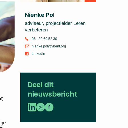
Nienke Pol
adviseur, projectleider Leren
verbeteren
06 - 30 69 52 30
nienke.pol@vbent.org
LinkedIn
Deel dit
nieuwsbericht
ot
ige