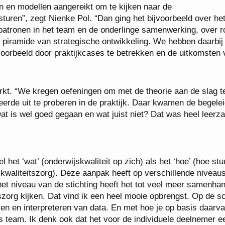
ën en modellen aangereikt om te kijken naar de
sturen”, zegt Nienke Pol. “Dan ging het bijvoorbeeld over he
atronen in het team en de onderlinge samenwerking, over ro
de piramide van strategische ontwikkeling. We hebben daarbij
ijvoorbeeld door praktijkcases te betrekken en de uitkomsten
rkt. “We kregen oefeningen om met de theorie aan de slag t
erde uit te proberen in de praktijk. Daar kwamen de begele
wat is wel goed gegaan en wat juist niet? Dat was heel leerz
 het ‘wat’ (onderwijskwaliteit op zich) als het ‘hoe’ (hoe stu
n kwaliteitszorg). Deze aanpak heeft op verschillende niveau
et niveau van de stichting heeft het tot veel meer samenha
szorg kijken. Dat vind ik een heel mooie opbrengst. Op de s
n en interpreteren van data. En met hoe je op basis daarv
ls team. Ik denk ook dat het voor de individuele deelnemer e