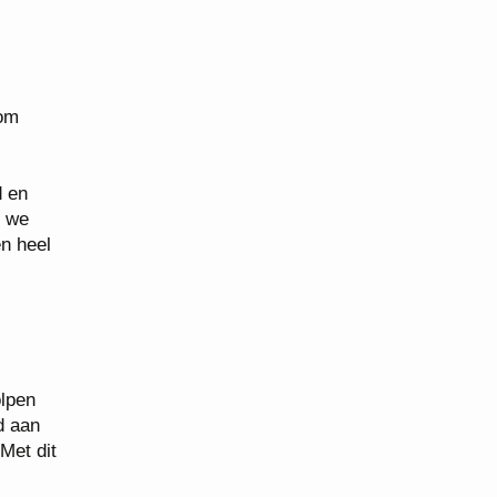
 om
d en
t we
n heel
olpen
d aan
Met dit