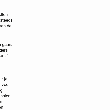
t
llen
 steeds
 van de
e gaan.
iders
aam.”
ur je
s voor
ng
cholen
an
en