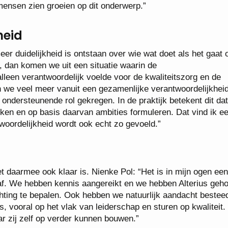
 mensen zien groeien op dit onderwerp.”
heid
r duidelijkheid is ontstaan over wie wat doet als het gaat
lt, dan komen we uit een situatie waarin de
leen verantwoordelijk voelde voor de kwaliteitszorg en de
 we veel meer vanuit een gezamenlijke verantwoordelijkhei
ondersteunende rol gekregen. In de praktijk betekent dit da
ken en op basis daarvan ambities formuleren. Dat vind ik ee
woordelijkheid wordt ook echt zo gevoeld.”
het daarmee ook klaar is. Nienke Pol: “Het is in mijn ogen een
 af. We hebben kennis aangereikt en we hebben Alterius geh
ting te bepalen. Ook hebben we natuurlijk aandacht bestee
 vooral op het vlak van leiderschap en sturen op kwaliteit. 
r zij zelf op verder kunnen bouwen.”