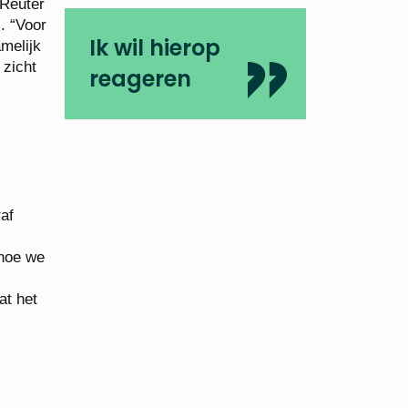
 Reuter
. “Voor
Ik wil hierop
amelijk
 zicht
reageren
af
 hoe we
at het