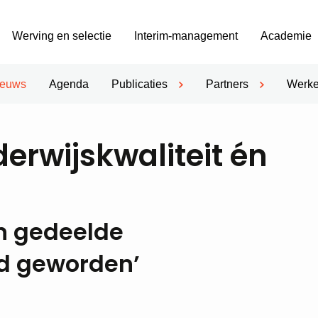
Werving en selectie
Interim-management
Academie
ieuws
Agenda
Publicaties
Partners
Werke
rwijskwaliteit én
en gedeelde
id geworden’