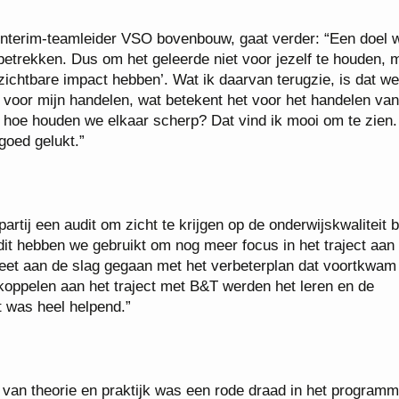
s interim-teamleider VSO bovenbouw, gaat verder: “Een doel 
 betrekken. Dus om het geleerde niet voor jezelf te houden, 
 ‘zichtbare impact hebben’. Wat ik daarvan terugzie, is dat we
t voor mijn handelen, wat betekent het voor het handelen van
 hoe houden we elkaar scherp? Dat vind ik mooi om te zien.
goed gelukt.”
artij een audit om zicht te krijgen op de onderwijskwaliteit b
dit hebben we gebruikt om nog meer focus in het traject aan 
eet aan de slag gegaan met het verbeterplan dat voortkwam 
 koppelen aan het traject met B&T werden het leren en de
t was heel helpend.”
g van theorie en praktijk was een rode draad in het program