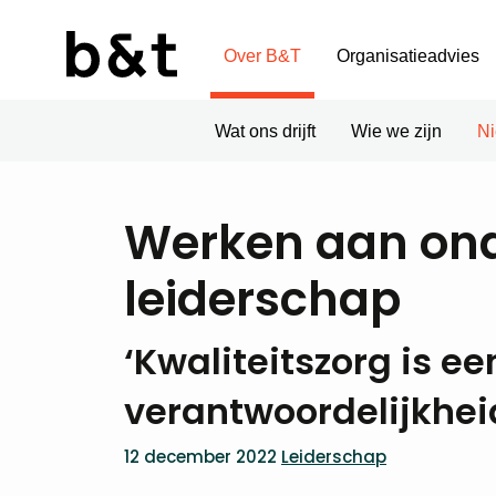
Over B&T
Organisatieadvies
Wat ons drijft
Wie we zijn
N
Werken aan onde
leiderschap
‘Kwaliteitszorg is e
verantwoordelijkhe
12 december 2022
Leiderschap