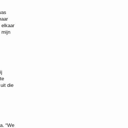
was
maar
 elkaar
 mijn
ij
te
uit die
ma. “We