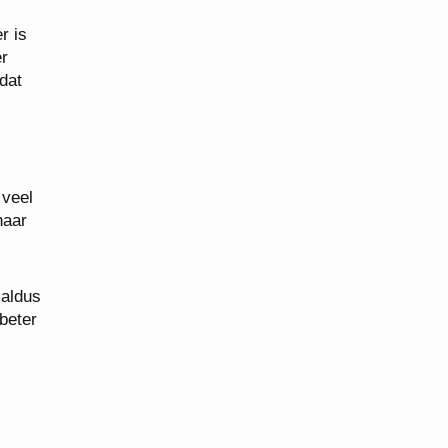
r is
er
dat
 veel
naar
 aldus
beter