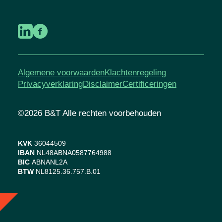
Algemene voorwaarden
Klachtenregeling
Privacyverklaring
Disclaimer
Certificeringen
©2026 B&T Alle rechten voorbehouden
KVK
36044509
IBAN
NL48ABNA0587764988
BIC
ABNANL2A
BTW
NL8125.36.757.B.01