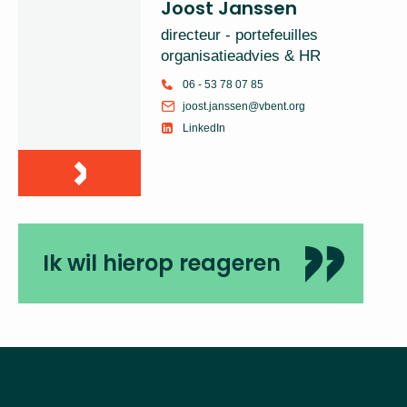
Joost Janssen
directeur - portefeuilles
organisatieadvies & HR
06 - 53 78 07 85
joost.janssen@vbent.org
LinkedIn
Ik wil hierop reageren