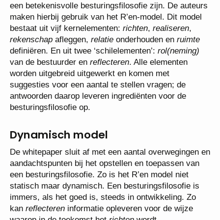
een betekenisvolle besturingsfilosofie zijn. De auteurs
maken hierbij gebruik van het R’en-model. Dit model
bestaat uit vijf kernelementen:
richten
,
realiseren
,
rekenschap
afleggen,
relatie
onderhouden en
ruimte
definiëren. En uit twee ‘schilelementen’:
rol(neming)
van de bestuurder en
reflecteren
. Alle elementen
worden uitgebreid uitgewerkt en komen met
suggesties voor een aantal te stellen vragen; de
antwoorden daarop leveren ingrediënten voor de
besturingsfilosofie op.
Dynamisch model
De whitepaper sluit af met een aantal overwegingen en
aandachtspunten bij het opstellen en toepassen van
een besturingsfilosofie. Zo is het R’en model niet
statisch maar dynamisch. Een besturingsfilosofie is
immers, als het goed is, steeds in ontwikkeling. Zo
kan
reflecteren
informatie opleveren voor de wijze
waarop in de toekomst het
richten
wordt