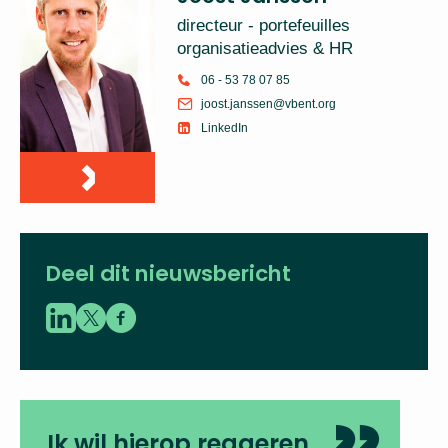
directeur - portefeuilles
organisatieadvies & HR
06 - 53 78 07 85
joost.janssen@vbent.org
LinkedIn
Deel dit nieuwsbericht
Ik wil hierop reageren