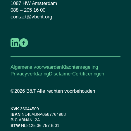
1087 HW Amsterdam
088 – 205 16 00
contact@vbent.org
Algemene voorwaarden
Klachtenregeling
Privacyverklaring
Disclaimer
Certificeringen
©2026 B&T Alle rechten voorbehouden
KVK
36044509
IBAN
NL48ABNA0587764988
BIC
ABNANL2A
BTW
NL8125.36.757.B.01