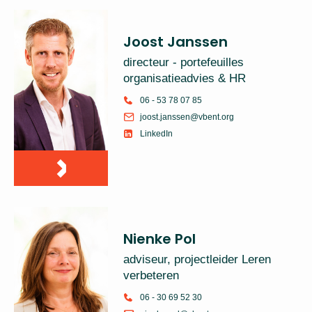
Joost Janssen
directeur - portefeuilles
organisatieadvies & HR
06 - 53 78 07 85
joost.janssen@vbent.org
LinkedIn
Nienke Pol
adviseur, projectleider Leren
verbeteren
06 - 30 69 52 30