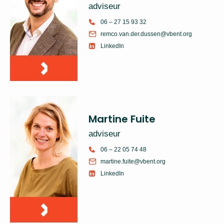
adviseur
06 – 27 15 93 32
remco.van.der.dussen@vbent.org
LinkedIn
Martine Fuite
adviseur
06 – 22 05 74 48
martine.fuite@vbent.org
LinkedIn