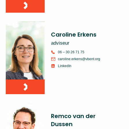
Caroline Erkens
adviseur
06 – 30 26 71 75
caroline.erkens@vbent.org
LinkedIn
Remco van der
Dussen